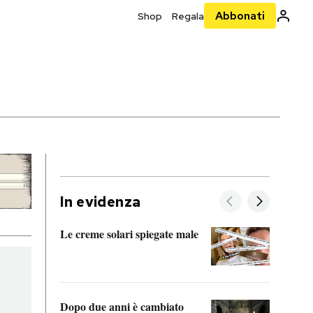
Abbonati
Shop
Regala
In evidenza
Le creme solari spiegate male
FitAc
guerr
Dopo due anni è cambiato
A cos