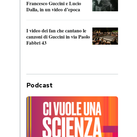
Francesco Guccini e Lucio
“Loco
Dalla, in un video d’epoca
Franc
I video dei fan che cantano le
Il de
canzoni di Guccini in via Paolo
Edoar
Fabbri 43
cappi
Podcast