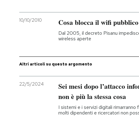
PODCAST
10/10/2010
Cosa blocca il wifi pubblico 
Dal 2005, il decreto Pisanu impedisce i
NEWSLETTER
wireless aperte
I MIEI PREFERITI
Altri articoli su questo argomento
SHOP
22/5/2024
Sei mesi dopo l’attacco info
non è più la stessa cosa
CALENDARIO
I sistemi e i servizi digitali rimarranno
molti dipendenti e ricercatori non po
AREA PERSONALE
Entra