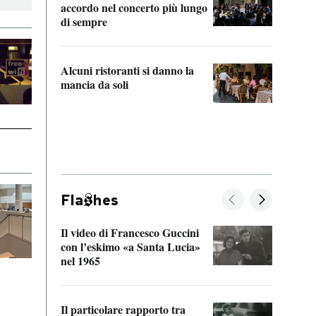
accordo nel concerto più lungo
di sempre
Il ci
parla
Alcuni ristoranti si danno la
nessu
mancia da soli
Fla
hes
Il video di Francesco Guccini
Sulla
con l’eskimo «a Santa Lucia»
vorti
nel 1965
veder
Il particolare rapporto tra
La ve