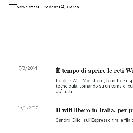
Newsletter
Podcast
Auto
HOME
Italia
Moda
Mondo
Libri
Politica
Consumismi
7/8/2014
È tempo di aprire le reti W
Tecnologia
Storie/Idee
Lo dice Walt Mossberg, temuto e rispe
Internet
Ok Boomer!
tecnologia, tornando su un tema di cui
po' tutti
Scienza
Media
Cultura
Europa
15/11/2010
Il wifi libero in Italia, per 
Economia
Altrecose
Sport
Mondiali calcio 2026
Sandro Gilioli sull'Espresso tira le fi