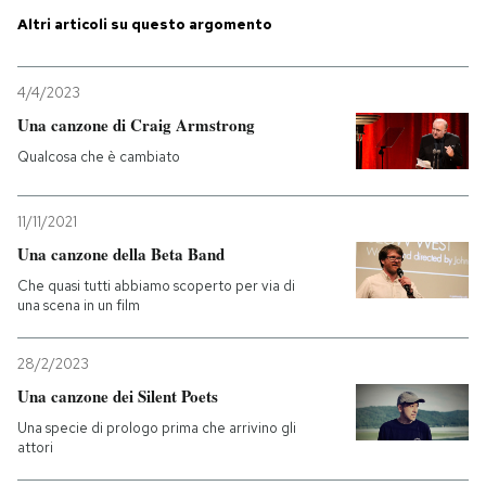
Altri articoli su questo argomento
PODCAST
4/4/2023
NEWSLETTER
Una canzone di Craig Armstrong
Qualcosa che è cambiato
I MIEI PREFERITI
11/11/2021
Una canzone della Beta Band
SHOP
Che quasi tutti abbiamo scoperto per via di
una scena in un film
CALENDARIO
28/2/2023
Una canzone dei Silent Poets
AREA PERSONALE
Una specie di prologo prima che arrivino gli
Entra
attori