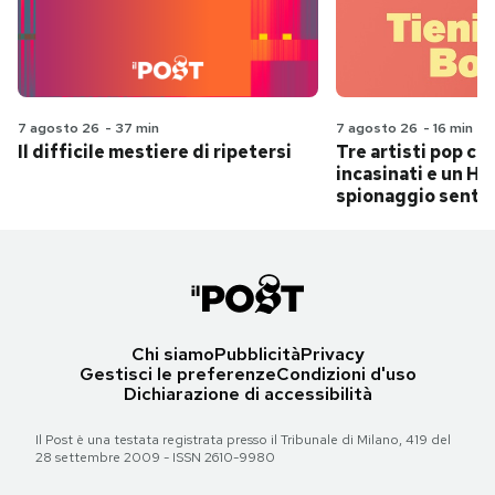
7 agosto 26
-
37 min
7 agosto 26
-
16 min
Il difficile mestiere di ripetersi
Tre artisti pop ch
incasinati e un Hit
spionaggio senti
Chi siamo
Pubblicità
Privacy
Gestisci le preferenze
Condizioni d'uso
Dichiarazione di accessibilità
Il Post è una testata registrata presso il Tribunale di Milano, 419 del
28 settembre 2009 - ISSN 2610-9980