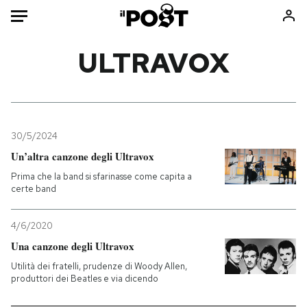
Auto
ULTRAVOX
HOME
Italia
Moda
Mondo
Libri
30/5/2024
Politica
Consumismi
Un’altra canzone degli Ultravox
Tecnologia
Storie/Idee
Prima che la band si sfarinasse come capita a
certe band
Internet
Ok Boomer!
Scienza
Media
4/6/2020
Cultura
Europa
Una canzone degli Ultravox
Economia
Altrecose
Utilità dei fratelli, prudenze di Woody Allen,
Sport
Mondiali calcio 2026
produttori dei Beatles e via dicendo