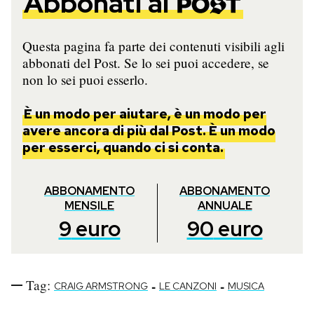
Abbonati al
Questa pagina fa parte dei contenuti visibili agli
abbonati del Post. Se lo sei puoi accedere, se
non lo sei puoi esserlo.
È un modo per aiutare, è un modo per
avere ancora di più dal Post. È un modo
per esserci, quando ci si conta.
ABBONAMENTO
ABBONAMENTO
MENSILE
ANNUALE
9
euro
90
euro
Tag:
-
-
CRAIG ARMSTRONG
LE CANZONI
MUSICA