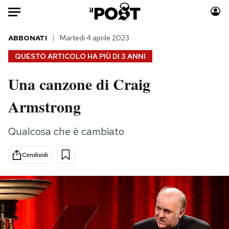
Auto
ABBONATI
Martedì 4 aprile 2023
QUESTO ARTICOLO HA PIÙ DI
3 ANNI
HOME
Una canzone di Craig
Italia
Moda
Armstrong
Mondo
Libri
Politica
Consumismi
Qualcosa che è cambiato
Tecnologia
Storie/Idee
Internet
Ok Boomer!
Condividi
Scienza
Media
Cultura
Europa
Economia
Altrecose
Sport
Mondiali calcio 2026