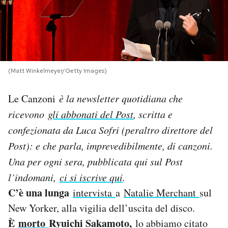
PODCAST
NEWSLETTER
(Matt Winkelmeyer/Getty Images)
I MIEI PREFERITI
Le Canzoni
è la newsletter quotidiana che
ricevono
gli abbonati del Post
, scritta e
SHOP
confezionata da Luca Sofri (peraltro direttore del
Post): e che parla, imprevedibilmente, di canzoni.
CALENDARIO
Una per og
ni sera, pubblicata qui sul Post
l’indomani,
ci si iscrive qui
.
AREA PERSONALE
C’è una lunga
intervista
a
Natalie Merchant
sul
New Yorker, alla vigilia dell’uscita del disco.
Area Personale
È
morto
Ryuichi Sakamoto,
lo abbiamo citato
Newsletter