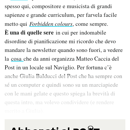
Notifiche mobile
spesso qui, compositore e musicista di grandi
Regala il Post
sapienze e grande curriculum, per farvela facile
Hai bisogno di aiuto?
metto qui
Forbidden colours
, come sempre.
Esci
È una di quelle sere
in cui per indomabile
disordine di pianificazione mi ricordo che devo
mandare la newsletter quando sono fuori, a vedere
la
cosa
che da anni organizza Matteo Caccia del
Post in un locale sul Naviglio. Per fortuna c’è
anche Giulia Balducci del Post che ha sempre con
sé un computer e quindi sono su un marciapiede
con le mani gelate e questo spiega la brevità di
questa intro, ma volevo condividere (e rendere
merito a Giulia).