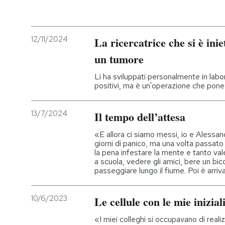
PODCAST
12/11/2024
La ricercatrice che si è inie
NEWSLETTER
un tumore
Li ha sviluppati personalmente in labora
positivi, ma è un'operazione che pone
I MIEI PREFERITI
13/7/2024
Il tempo dell’attesa
SHOP
«E allora ci siamo messi, io e Alessand
giorni di panico, ma una volta passato
la pena infestare la mente e tanto val
CALENDARIO
a scuola, vedere gli amici, bere un bicch
passeggiare lungo il fiume. Poi è arriv
AREA PERSONALE
10/6/2023
Le cellule con le mie inizial
Entra
«I miei colleghi si occupavano di realizza