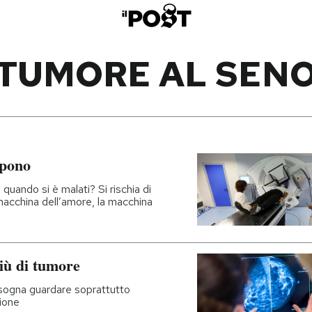
TUMORE AL SEN
mpono
quando si è malati? Si rischia di
macchina dell’amore, la macchina
iù di tumore
bisogna guardare soprattutto
ione