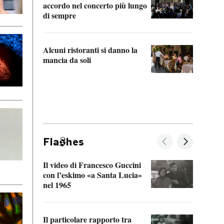
accordo nel concerto più lungo
di sempre
Il ci
parla
Alcuni ristoranti si danno la
nessu
mancia da soli
Fla
hes
Il video di Francesco Guccini
Sulla
con l’eskimo «a Santa Lucia»
vorti
nel 1965
veder
Il particolare rapporto tra
La ve