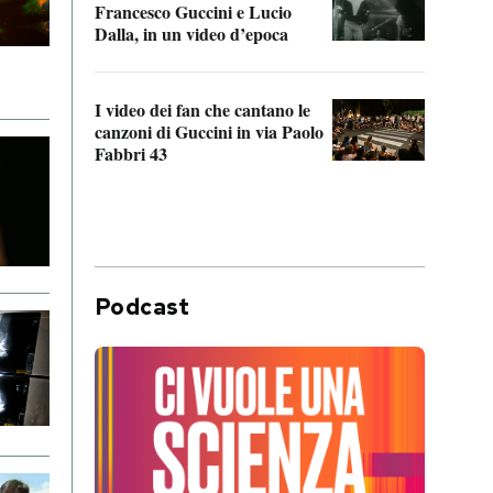
Francesco Guccini e Lucio
“Loco
Dalla, in un video d’epoca
Franc
I video dei fan che cantano le
Il de
canzoni di Guccini in via Paolo
Edoar
Fabbri 43
cappi
Podcast