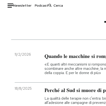
Newsletter
Podcast
Auto
HOME
Italia
Moda
Mondo
Libri
Politica
Consumismi
11/2/2026
Quando le macchine si ro
Tecnologia
Storie/Idee
«E quanti altri meccanismi si rompono 
Internet
Ok Boomer!
scombinare anche altre macchine, la 
della coppia. E per le donne di più»
Scienza
Media
Cultura
Europa
Economia
Altrecose
18/8/2025
Perché al Sud si muore di p
Sport
Mondiali calcio 2026
La qualità delle terapie non c'entra: 
all'adesione alle campagne di prevenz