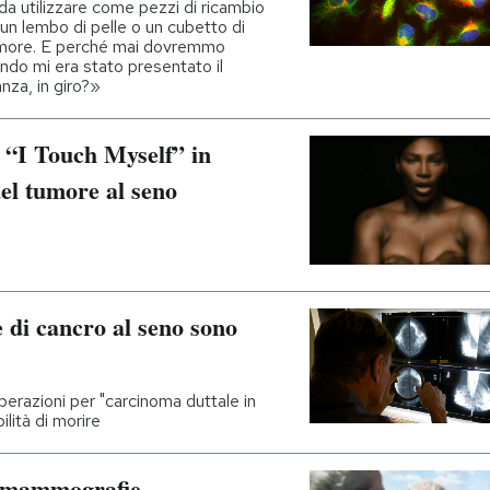
 utilizzare come pezzi di ricambio
 un lembo di pelle o un cubetto di
 tumore. E perché mai dovremmo
ndo mi era stato presentato il
nza, in giro?»
 “I Touch Myself” in
del tumore al seno
 di cancro al seno sono
perazioni per "carcinoma duttale in
ilità di morire
le mammografie