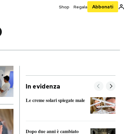
Abbonati
Shop
Regala
O
In evidenza
Le creme solari spiegate male
FitAc
guerr
Dopo due anni è cambiato
A cos