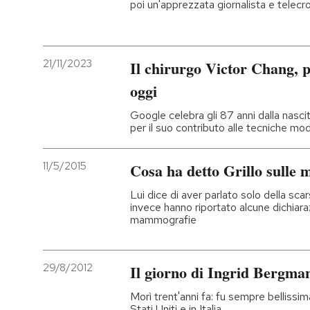
poi un'apprezzata giornalista e telecr
21/11/2023
Il chirurgo Victor Chang, p
oggi
Google celebra gli 87 anni dalla nasci
per il suo contributo alle tecniche mo
11/5/2015
Cosa ha detto Grillo sulle
Lui dice di aver parlato solo della scar
invece hanno riportato alcune dichiaraz
mammografie
29/8/2012
Il giorno di Ingrid Bergma
Morì trent'anni fa: fu sempre bellissim
Stati Uniti e in Italia