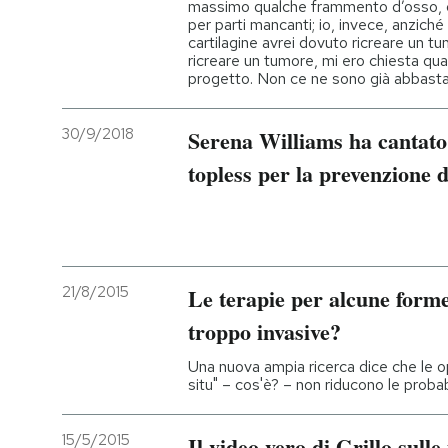
massimo qualche frammento d’osso, da
per parti mancanti; io, invece, anziché
cartilagine avrei dovuto ricreare un
ricreare un tumore, mi ero chiesta qua
progetto. Non ce ne sono già abbasta
30/9/2018
Serena Williams ha cantato
topless per la prevenzione 
21/8/2015
Le terapie per alcune forme
troppo invasive?
Una nuova ampia ricerca dice che le o
situ" – cos'è? – non riducono le probab
15/5/2015
Il video vero di Grillo sul