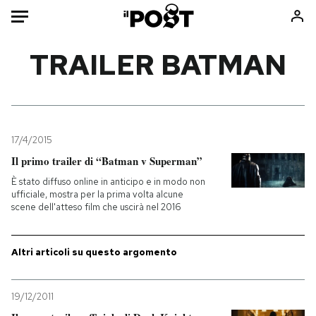
Auto
TRAILER BATMAN
HOME
Italia
Moda
Mondo
Libri
17/4/2015
Politica
Consumismi
Il primo trailer di “Batman v Superman”
Tecnologia
Storie/Idee
È stato diffuso online in anticipo e in modo non
ufficiale, mostra per la prima volta alcune
Internet
Ok Boomer!
scene dell'atteso film che uscirà nel 2016
Scienza
Media
Cultura
Europa
Altri articoli su questo argomento
Economia
Altrecose
Sport
Mondiali calcio 2026
19/12/2011