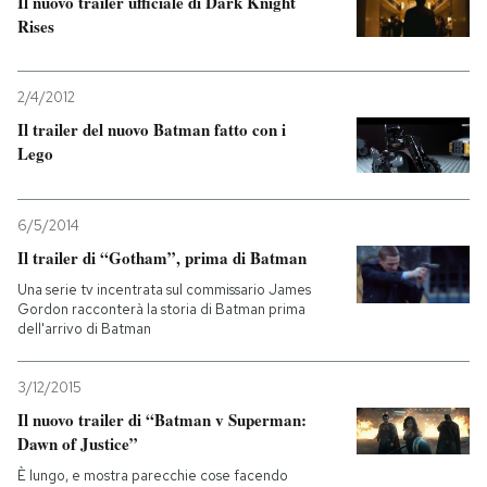
Il nuovo trailer ufficiale di Dark Knight
Rises
PODCAST
2/4/2012
NEWSLETTER
Il trailer del nuovo Batman fatto con i
Lego
I MIEI PREFERITI
6/5/2014
Il trailer di “Gotham”, prima di Batman
SHOP
Una serie tv incentrata sul commissario James
Gordon racconterà la storia di Batman prima
dell'arrivo di Batman
CALENDARIO
3/12/2015
AREA PERSONALE
Il nuovo trailer di “Batman v Superman:
Dawn of Justice”
Entra
È lungo, e mostra parecchie cose facendo