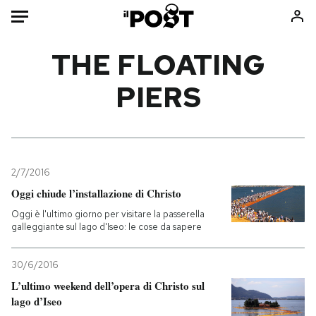
Auto
THE FLOATING
PIERS
HOME
Italia
Moda
Mondo
Libri
Politica
Consumismi
2/7/2016
Tecnologia
Storie/Idee
Oggi chiude l’installazione di Christo
Internet
Ok Boomer!
Oggi è l'ultimo giorno per visitare la passerella
Scienza
Media
galleggiante sul lago d'Iseo: le cose da sapere
Cultura
Europa
Economia
Altrecose
30/6/2016
Sport
Mondiali calcio 2026
L’ultimo weekend dell’opera di Christo sul
lago d’Iseo