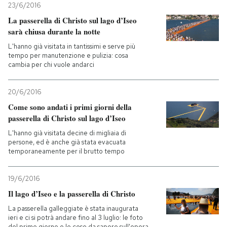
23/6/2016
La passerella di Christo sul lago d’Iseo
sarà chiusa durante la notte
L'hanno già visitata in tantissimi e serve più
tempo per manutenzione e pulizia: cosa
cambia per chi vuole andarci
20/6/2016
Come sono andati i primi giorni della
passerella di Christo sul lago d’Iseo
L'hanno già visitata decine di migliaia di
persone, ed è anche già stata evacuata
temporaneamente per il brutto tempo
19/6/2016
Il lago d’Iseo e la passerella di Christo
La passerella galleggiate è stata inaugurata
ieri e ci si potrà andare fino al 3 luglio: le foto
del primo giorno e le cose da sapere sull'opera