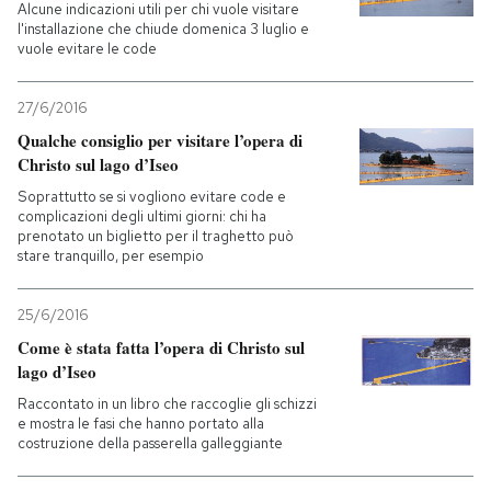
Alcune indicazioni utili per chi vuole visitare
l'installazione che chiude domenica 3 luglio e
PODCAST
vuole evitare le code
27/6/2016
NEWSLETTER
Qualche consiglio per visitare l’opera di
Christo sul lago d’Iseo
I MIEI PREFERITI
Soprattutto se si vogliono evitare code e
complicazioni degli ultimi giorni: chi ha
prenotato un biglietto per il traghetto può
stare tranquillo, per esempio
SHOP
25/6/2016
CALENDARIO
Come è stata fatta l’opera di Christo sul
lago d’Iseo
AREA PERSONALE
Raccontato in un libro che raccoglie gli schizzi
e mostra le fasi che hanno portato alla
costruzione della passerella galleggiante
Entra