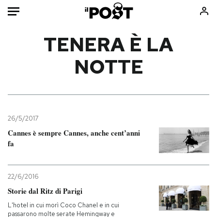
Auto
TENERA È LA
NOTTE
HOME
Italia
Moda
Mondo
Libri
Politica
Consumismi
26/5/2017
Tecnologia
Storie/Idee
Cannes è sempre Cannes, anche cent’anni
Internet
Ok Boomer!
fa
Scienza
Media
Cultura
Europa
22/6/2016
Economia
Altrecose
Storie dal Ritz di Parigi
Sport
Mondiali calcio 2026
L'hotel in cui morì Coco Chanel e in cui
passarono molte serate Hemingway e