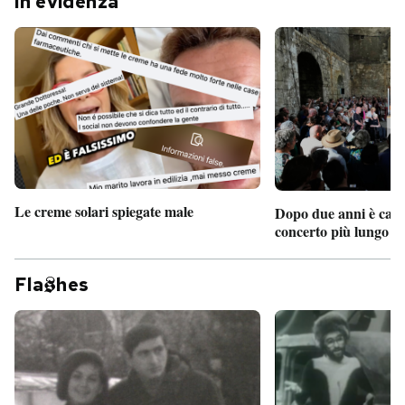
In evidenza
Le creme solari spiegate male
Dopo due anni è camb
concerto più lungo d
Fla
hes