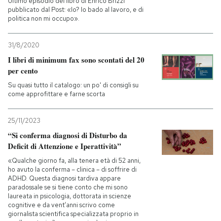
Ultimo episodio del libro di Enrico Brizzi
pubblicato dal Post: «Io? Io bado al lavoro, e di
politica non mi occupo».
31/8/2020
I libri di minimum fax sono scontati del 20
per cento
Su quasi tutto il catalogo: un po' di consigli su
come approfittare e farne scorta
25/11/2023
“Si conferma diagnosi di Disturbo da
Deficit di Attenzione e Iperattività”
«Qualche giorno fa, alla tenera età di 52 anni,
ho avuto la conferma – clinica – di soffrire di
ADHD. Questa diagnosi tardiva appare
paradossale se si tiene conto che mi sono
laureata in psicologia, dottorata in scienze
cognitive e da vent’anni scrivo come
giornalista scientifica specializzata proprio in