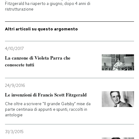
Fitzgerald ha riaperto a giugno, dopo 4 anni di
ristrutturazione
PODCAST
Altri articoli su questo argomento
NEWSLETTER
4/10/2017
I MIEI PREFERITI
La canzone di Violeta Parra che
conoscete tutti
SHOP
24/9/2016
Le invenzioni di Francis Scott Fitzgerald
CALENDARIO
Che oltre a scrivere "Il grande Gatsby" mise da
parte centinaia di appunti e spunti, raccolti in
AREA PERSONALE
antologie
Entra
31/3/2015