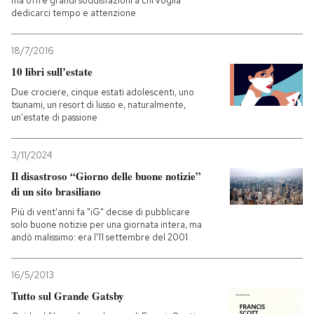
ma offre grandi soddisfazioni a chi voglia
dedicarci tempo e attenzione
18/7/2016
10 libri sull’estate
Due crociere, cinque estati adolescenti, uno
tsunami, un resort di lusso e, naturalmente,
un'estate di passione
3/11/2024
Il disastroso “Giorno delle buone notizie”
di un sito brasiliano
Più di vent'anni fa "iG" decise di pubblicare
solo buone notizie per una giornata intera, ma
andò malissimo: era l'11 settembre del 2001
16/5/2013
Tutto sul Grande Gatsby