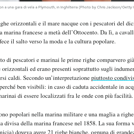
n a una gara di vela a Plymouth, in Inghilterra (Photo by Chris Jackson/Getty
righe orizzontali e il mare nacque con i pescatori del di
la marina francese a metà dell’Ottocento. Da lì, a caval
fece il salto verso la moda e la cultura popolare.
o di pescatori e marinai le prime righe comparvero già
orizzontali ed erano presenti soprattutto sugli indument
nersi caldi. Secondo un’interpretazione
piuttosto condivi
 perché ben visibili: in caso di caduta accidentale in a
marinai di essere localizzati fra le onde con più facilità.
ono popolari nella marina militare e una maglia a righe
la divisa della marina francese nel 1858. La sua forma v
micia) doveva avere 21 righe bianche, ognuna di grande