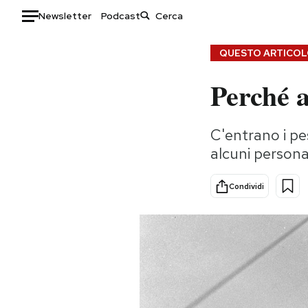
Newsletter
Podcast
Auto
QUESTO ARTICOLO
Perché a
HOME
Italia
Moda
C'entrano i pe
Mondo
Libri
alcuni person
Politica
Consumismi
Tecnologia
Storie/Idee
Condividi
Internet
Ok Boomer!
Scienza
Media
Cultura
Europa
Economia
Altrecose
Sport
Mondiali calcio 2026