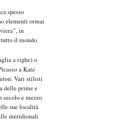
oca spesso
ono elementi ormai
viera”, in
 tutto il mondo.
glia a righe) o
Picasso a Kate
on. Vari stilisti
a delle prime e
un secolo e mezzo
lle sue località
elle meridionali