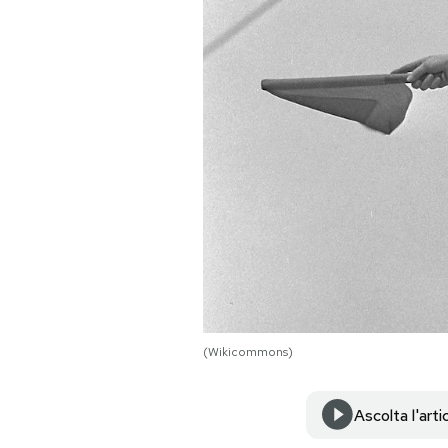
PODCAST
NEWSLETTER
I MIEI PREFERITI
SHOP
CALENDARIO
(Wikicommons)
AREA PERSONALE
Area Personale
Ascolta l'arti
Newsletter