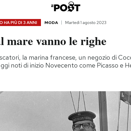
 HA PIÙ DI
3 ANNI
MODA
Martedì 1 agosto 2023
l mare vanno le righe
scatori, la marina francese, un negozio di Co
aggi noti di inizio Novecento come Picasso e