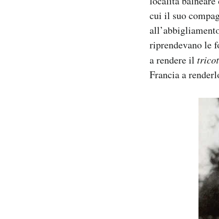
località balneare 
cui il suo compag
all’abbigliamento
riprendevano le fo
a rendere il
trico
Francia a render