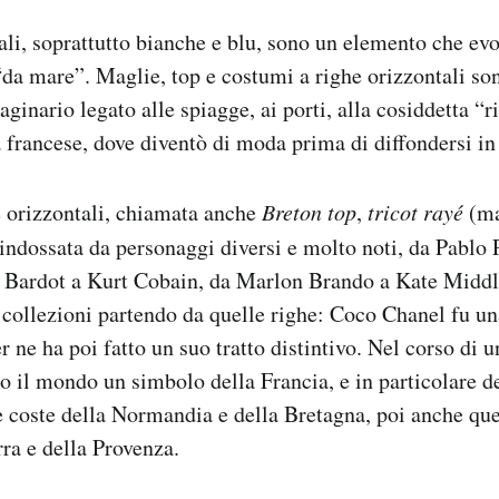
ali, soprattutto bianche e blu, sono un elemento che ev
da mare”. Maglie, top e costumi a righe orizzontali s
ginario legato alle spiagge, ai porti, alla cosiddetta “ri
a francese, dove diventò di moda prima di diffondersi in
e orizzontali, chiamata anche
Breton top
,
tricot rayé
(ma
 indossata da personaggi diversi e molto noti, da Pablo 
 Bardot a Kurt Cobain, da Marlon Brando a Kate Middlet
collezioni partendo da quelle righe: Coco Chanel fu un
r ne ha poi fatto un suo tratto distintivo. Nel corso di 
to il mondo un simbolo della Francia, e in particolare de
e coste della Normandia e della Bretagna, poi anche qu
ra e della Provenza.