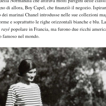
della Normandia che attirava molti parigini delle classi
no di allora, Boy Capel, che finanziò il negozio. Ispira
 dei marinai Chanel introdusse nelle sue collezioni mag
rme e soprattutto le righe orizzontali bianche e blu. La 
t rayé
popolare in Francia, ma furono due ricchi america
lo famoso nel mondo.