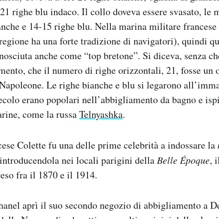
o 21 righe blu indaco. Il collo doveva essere svasato, l
anche e 14-15 righe blu. Nella marina militare francese 
 regione ha una forte tradizione di navigatori), quindi q
onosciuta anche come “top bretone”. Si diceva, senza ch
mento, che il numero di righe orizzontali, 21, fosse un
i Napoleone. Le righe bianche e blu si legarono all’imm
 secolo erano popolari nell’abbigliamento da bagno e isp
arine, come la russa
Telnyashka
.
ncese Colette fu una delle prime celebrità a indossare la
 introducendola nei locali parigini della
Belle
É
poque
, 
eso fra il 1870 e il 1914.
anel aprì il suo secondo negozio di abbigliamento a De