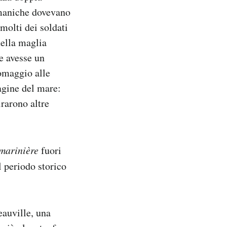
e maniche dovevano
molti dei soldati
uella maglia
e avesse un
 omaggio alle
agine del mare:
irarono altre
marinière
fuori
il periodo storico
auville, una