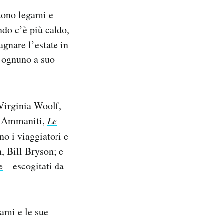
dono legami e
ando c’è più caldo,
agnare l’estate in
a ognuno a suo
Virginia Woolf,
ò Ammaniti,
Le
ono i viaggiatori e
 Bill Bryson; e
e
– escogitati da
nami e le sue