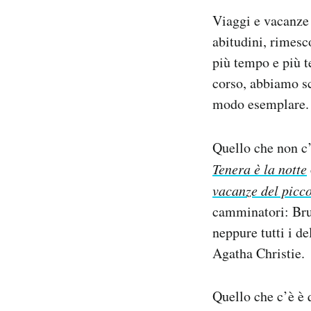
Notifiche mobile
Viaggi e vacanz
Regala il Post
abitudini, rimesco
Hai bisogno di aiuto?
più tempo e più t
Esci
corso, abbiamo sce
modo esemplare.
Quello che non 
Tenera è la notte
vacanze del picc
camminatori: Bru
neppure tutti i del
Agatha Christie.
Quello che c’è è 