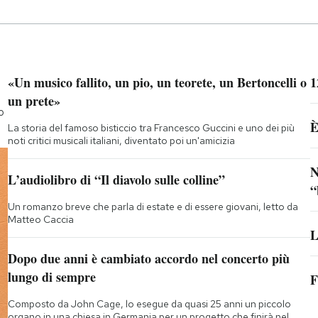
«Un musico fallito, un pio, un teorete, un Bertoncelli o
1
un prete»
o
È
La storia del famoso bisticcio tra Francesco Guccini e uno dei più
noti critici musicali italiani, diventato poi un'amicizia
N
L’audiolibro di “Il diavolo sulle colline”
“
Un romanzo breve che parla di estate e di essere giovani, letto da
Matteo Caccia
L
Dopo due anni è cambiato accordo nel concerto più
lungo di sempre
F
Composto da John Cage, lo esegue da quasi 25 anni un piccolo
organo in una chiesa in Germania per un progetto che finirà nel