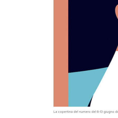
PODCAST
NEWSLETTER
I MIEI PREFERITI
SHOP
CALENDARIO
AREA PERSONALE
Area Personale
La copertina del numero del 6-13 giugno d
Newsletter