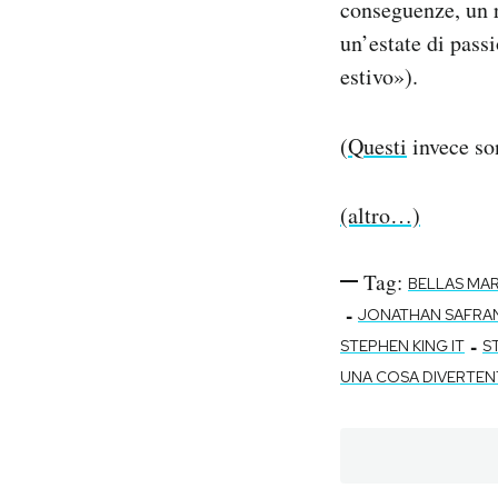
conseguenze, un r
un’estate di pass
estivo»).
(
Questi
invece son
(altro…)
Tag:
BELLAS MA
-
JONATHAN SAFRA
-
STEPHEN KING IT
S
UNA COSA DIVERTENT