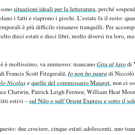
e sono
situazioni ideali per la letteratura
, perché sospen
lano i fatti e riaprono i giochi. L’estate fa il resto: qu
emporali è più difficile rimanere tranquilli. Per accomp
lto dieci estati e dieci libri, molto diversi tra loro, m
c’è è moltissimo, va ammesso: mancano
Gita al faro
di 
di Francis Scott Fitzgerald,
Io non ho paura
di Niccol
olo Nicolas
e
quelle del commissario Maigret
, non ci s
ce Chatwin, Patrick Leigh Fermor, William Heat Moon,
itti estivi –
sul Nilo o sull’Orient Express e sotto il sol
questo: due crociere, cinque estati adolescenti, uno tsu