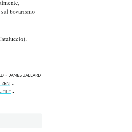
ralmente,
r sul bovarismo
ataluccio).
-
ED
JAMES BALLARD
-
TZENI
-
UTILE