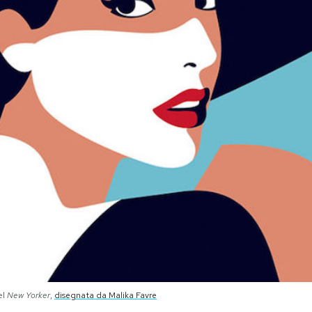
el
New Yorker
,
disegnata da Malika Favre