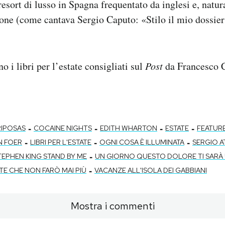
esort di lusso in Spagna frequentato da inglesi e, natu
ione (come cantava Sergio Caputo: «Stilo il mio dossie
o i libri per l’estate consigliati sul
Post
da Francesco C
-
-
-
-
RIPOSAS
COCAINE NIGHTS
EDITH WHARTON
ESTATE
FEATUR
-
-
-
N FOER
LIBRI PER L'ESTATE
OGNI COSA È ILLUMINATA
SERGIO A
-
TEPHEN KING STAND BY ME
UN GIORNO QUESTO DOLORE TI SARÀ 
-
E CHE NON FARÒ MAI PIÙ
VACANZE ALL'ISOLA DEI GABBIANI
Mostra i commenti