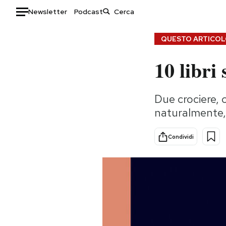
Newsletter
Podcast
Auto
QUESTO ARTICOLO
10 libri 
HOME
Italia
Moda
Due crociere, 
Mondo
Libri
naturalmente,
Politica
Consumismi
Tecnologia
Storie/Idee
Condividi
Internet
Ok Boomer!
Scienza
Media
Cultura
Europa
Economia
Altrecose
Sport
Mondiali calcio 2026