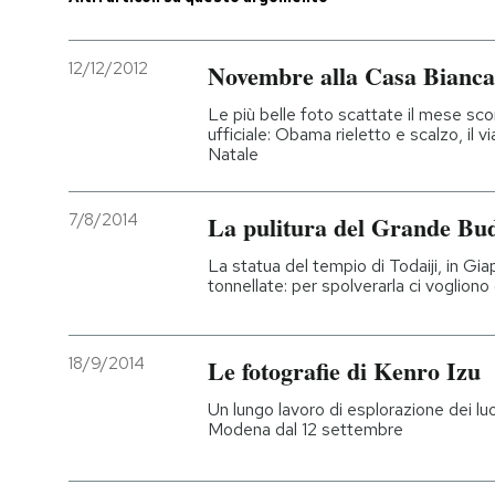
PODCAST
12/12/2012
Novembre alla Casa Bianca
Le più belle foto scattate il mese sco
NEWSLETTER
ufficiale: Obama rieletto e scalzo, il v
Natale
I MIEI PREFERITI
7/8/2014
La pulitura del Grande Bud
SHOP
La statua del tempio di Todaiji, in Gi
tonnellate: per spolverarla ci voglion
CALENDARIO
18/9/2014
Le fotografie di Kenro Izu
AREA PERSONALE
Un lungo lavoro di esplorazione dei lu
Modena dal 12 settembre
Entra