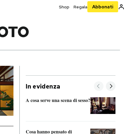
Abbonati
Shop
Regala
YOTO
In evidenza
A cosa serve una scena di sesso?
La “I
bolog
Cosa hanno pensato di
Se sa