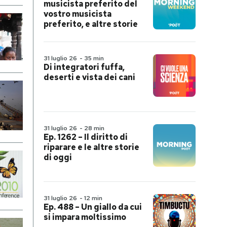
musicista preferito del
vostro musicista
preferito, e altre storie
31 luglio 26
-
35 min
Di integratori fuffa,
deserti e vista dei cani
31 luglio 26
-
28 min
Ep. 1262 – Il diritto di
riparare e le altre storie
di oggi
31 luglio 26
-
12 min
Ep. 488 – Un giallo da cui
si impara moltissimo