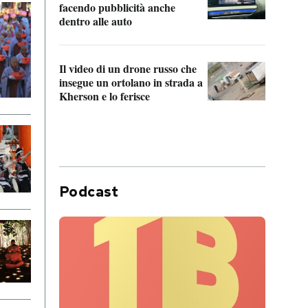
Franc
facendo pubblicità anche
dello
dentro alle auto
Una 
Il video di un drone russo che
statun
insegue un ortolano in strada a
afric
Kherson e lo ferisce
Podcast