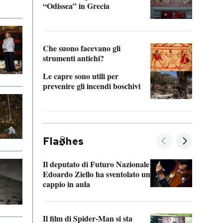
“Odissea” in Grecia
vedi 
Che suono facevano gli
strumenti antichi?
Le capre sono utili per
prevenire gli incendi boschivi
Fla
hes
Il deputato di Futuro Nazionale
La pl
Edoardo Ziello ha sventolato un
da P
cappio in aula
La de
Il film di Spider-Man si sta