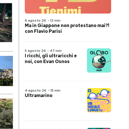
6 agosto 26
-
12 min
Ma in Giappone non protestano mai?!
con Flavio Parisi
5 agosto 26
-
47 min
I ricchi, gli ultraricchi e
noi, con Evan Osnos
4 agosto 26
-
15 min
Ultramarino