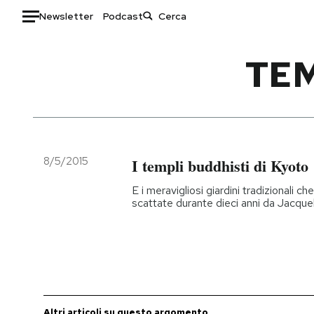
Newsletter
Podcast
Auto
TEM
HOME
Italia
Moda
Mondo
Libri
Politica
Consumismi
8/5/2015
I templi buddhisti di Kyoto
Tecnologia
Storie/Idee
E i meravigliosi giardini tradizionali ch
Internet
Ok Boomer!
scattate durante dieci anni da Jacque
Scienza
Media
Cultura
Europa
Economia
Altrecose
Sport
Mondiali calcio 2026
Altri articoli su questo argomento