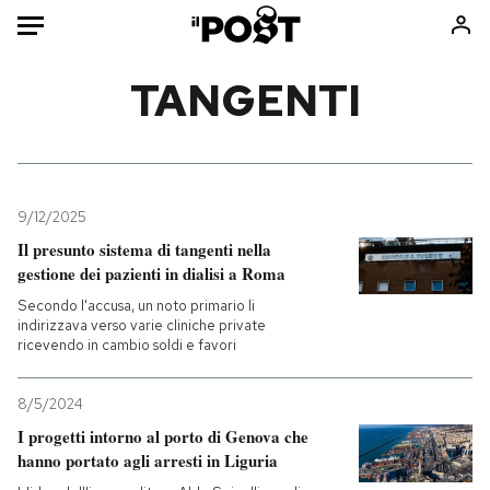
Auto
TANGENTI
HOME
Italia
Moda
Mondo
Libri
9/12/2025
Politica
Consumismi
Il presunto sistema di tangenti nella
gestione dei pazienti in dialisi a Roma
Tecnologia
Storie/Idee
Secondo l'accusa, un noto primario li
Internet
Ok Boomer!
indirizzava verso varie cliniche private
Scienza
Media
ricevendo in cambio soldi e favori
Cultura
Europa
Economia
Altrecose
8/5/2024
I progetti intorno al porto di Genova che
Sport
Mondiali calcio 2026
hanno portato agli arresti in Liguria