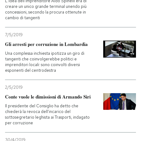
L'idea dell'imprenditore Aldo Spinelli era di
creare un unico grande terminal unendo più
concessioni, secondo la procura ottenute in
PODCAST
cambio di tangenti
NEWSLETTER
7/5/2019
Gli arresti per corruzione in Lombardia
Una complessa inchiesta ipotizza un giro di
I MIEI PREFERITI
tangenti che coinvolgerebbe politici e
imprenditori locali: sono coinvolti diversi
esponenti del centrodestra
SHOP
2/5/2019
CALENDARIO
Conte vuole le dimissioni di Armando Siri
Il presidente del Consiglio ha detto che
chiederà la revoca dell'incarico del
AREA PERSONALE
sottosegretario leghista ai Trasporti, indagato
per corruzione
Entra
30/4/2019