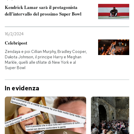
Kendrick Lamar sarà il protagonista
PODCAST
dell’intervallo del prossimo Super Bowl
NEWSLETTER
16/2/2024
Celebripost
I MIEI PREFERITI
Zendaya e poi Cillian Murphy, Bradley Cooper,
Dakota Johnson, il principe Harry e Meghan
Markle, quelli alle sfilate di New York e al
Super Bowl
SHOP
In evidenza
CALENDARIO
AREA PERSONALE
Entra