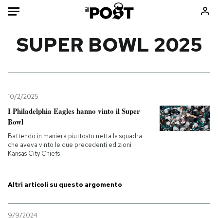
Auto
SUPER BOWL 2025
HOME
Italia
Moda
Mondo
Libri
10/2/2025
Politica
Consumismi
I Philadelphia Eagles hanno vinto il Super
Bowl
Tecnologia
Storie/Idee
Battendo in maniera piuttosto netta la squadra
Internet
Ok Boomer!
che aveva vinto le due precedenti edizioni: i
Scienza
Media
Kansas City Chiefs
Cultura
Europa
Economia
Altrecose
Altri articoli su questo argomento
Sport
Mondiali calcio 2026
9/9/2024