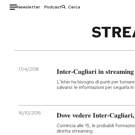
Newsletter
Podcast
Auto
STRE
HOME
Italia
Moda
Mondo
Libri
Politica
Consumismi
17/4/2018
Inter-Cagliari in streaming
Tecnologia
Storie/Idee
L'Inter ha bisogno di punti per tornare 
Internet
Ok Boomer!
salvarsi: le informazioni per seguirla i
Scienza
Media
Cultura
Europa
Economia
Altrecose
16/10/2016
Dove vedere Inter-Cagliari,
Sport
Mondiali calcio 2026
Comincia alle 15, le probabili formazion
diretta streaming