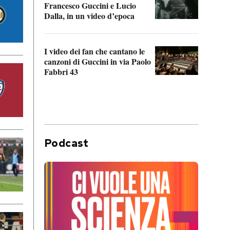
Francesco Guccini e Lucio
“Loco
Dalla, in un video d’epoca
Franc
I video dei fan che cantano le
Il de
canzoni di Guccini in via Paolo
Edoar
Fabbri 43
cappi
Podcast