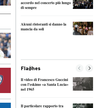
accordo nel concerto più lungo
di sempre
Il ci
parla
Alcuni ristoranti si danno la
nessu
mancia da soli
Fla
hes
Il video di Francesco Guccini
Sulla
con l’eskimo «a Santa Lucia»
vorti
nel 1965
veder
Il particolare rapporto tra
La ve