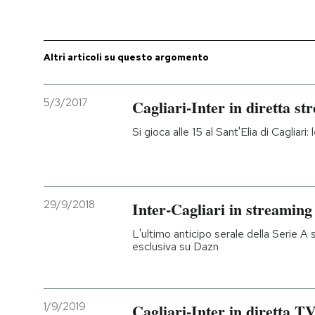
PODCAST
Altri articoli su questo argomento
NEWSLETTER
5/3/2017
Cagliari-Inter in diretta st
I MIEI PREFERITI
Si gioca alle 15 al Sant'Elia di Cagliari:
SHOP
29/9/2018
Inter-Cagliari in streaming
CALENDARIO
L'ultimo anticipo serale della Serie A 
esclusiva su Dazn
AREA PERSONALE
Entra
1/9/2019
Cagliari-Inter in diretta T