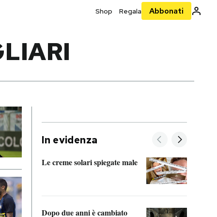
Abbonati
Shop
Regala
LIARI
In evidenza
Le creme solari spiegate male
FitAc
guerr
Dopo due anni è cambiato
A cos