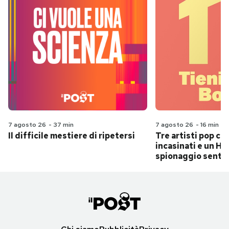
7 agosto 26
-
37 min
7 agosto 26
-
16 min
Il difficile mestiere di ripetersi
Tre artisti pop ch
incasinati e un Hit
spionaggio senti