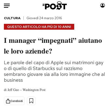
Auto
CULTURA
Giovedì 24 marzo 2016
QUESTO ARTICOLO HA PIÙ DI
10 ANNI
HOME
I manager “impegnati” aiutano
Italia
Moda
le loro aziende?
Mondo
Libri
Politica
Consumismi
Le parole del capo di Apple sui matrimoni gay
Tecnologia
Storie/Idee
o di quello di Starbucks sul razzismo
Internet
Ok Boomer!
sembrano giovare sia alla loro immagine che al
Scienza
Media
business
Cultura
Europa
di
Jeff Guo – Washington Post
Economia
Altrecose
Sport
Mondiali calcio 2026
Condividi