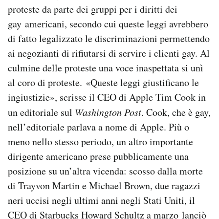
proteste da parte dei gruppi per i diritti dei
Notifiche mobile
Regala il Post
gay americani, secondo cui queste leggi avrebbero
Hai bisogno di aiuto?
di fatto legalizzato le discriminazioni permettendo
Esci
ai negozianti di rifiutarsi di servire i clienti gay. Al
culmine delle proteste una voce inaspettata si unì
al coro di proteste. «Queste leggi giustificano le
ingiustizie», scrisse il CEO di Apple Tim Cook in
un editoriale sul
Washington Post
. Cook, che è gay,
nell’editoriale parlava a nome di Apple. Più o
meno nello stesso periodo, un altro importante
dirigente americano prese pubblicamente una
posizione su un’altra vicenda: scosso dalla morte
di Trayvon Martin e Michael Brown, due ragazzi
neri uccisi negli ultimi anni negli Stati Uniti, il
CEO di Starbucks Howard Schultz a marzo lanciò