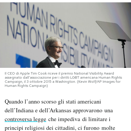
PODCAST
NEWSLETTER
I MIEI PREFERITI
SHOP
Il CEO di Apple Tim Cook riceve il premio National Visibility Award
assegnato dall'associazione per i diritti LGBT americana Human Rights
Campaign, il 3 ottobre 2015 a Washington. (Kevin Wolf/AP Images for
Human Rights Campaign)
CALENDARIO
Quando l’anno scorso gli stati americani
AREA PERSONALE
dell’Indiana e dell’Arkansas approvarono una
controversa legge
che impediva di limitare i
Area Personale
principi religiosi dei cittadini, ci furono molte
Newsletter