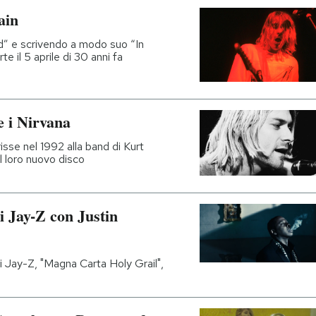
ain
d” e scrivendo a modo suo “In
e il 5 aprile di 30 anni fa
 i Nirvana
risse nel 1992 alla band di Kurt
l loro nuovo disco
i Jay-Z con Justin
i Jay-Z, "Magna Carta Holy Grail",