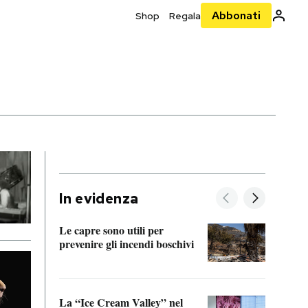
Abbonati
Shop
Regala
In evidenza
Le capre sono utili per
prevenire gli incendi boschivi
Le si
acces
La “Ice Cream Valley” nel
Prepa