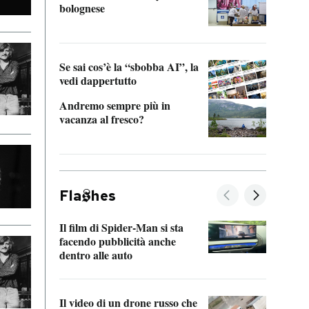
bolognese
Tom 
Se sai cos’è la “sbobba AI”, la
vedi dappertutto
Andremo sempre più in
vacanza al fresco?
Fla
hes
Il film di Spider-Man si sta
La de
facendo pubblicità anche
Franc
dentro alle auto
dello
Il video di un drone russo che
Una 