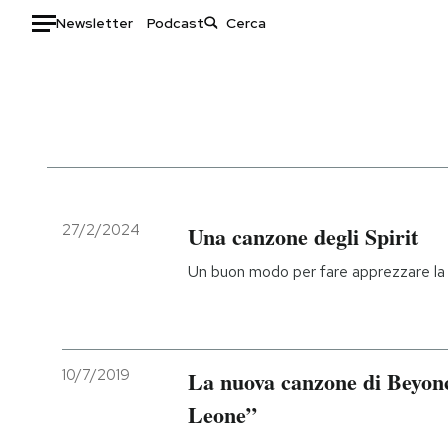
Newsletter
Podcast
Auto
HOME
Italia
Moda
Mondo
Libri
Politica
Consumismi
27/2/2024
Una canzone degli Spirit
Tecnologia
Storie/Idee
Un buon modo per fare apprezzare la 
Internet
Ok Boomer!
Scienza
Media
Cultura
Europa
Economia
Altrecose
10/7/2019
La nuova canzone di Beyoncé
Sport
Mondiali calcio 2026
Leone”