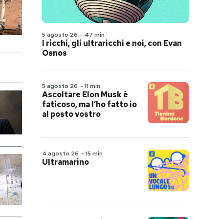
5 agosto 26
-
47 min
I ricchi, gli ultraricchi e noi, con Evan
Osnos
5 agosto 26
-
11 min
Ascoltare Elon Musk è
faticoso, ma l’ho fatto io
al posto vostro
4 agosto 26
-
15 min
Ultramarino