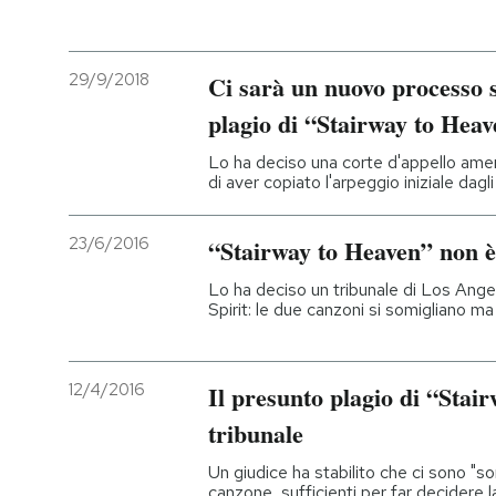
PODCAST
29/9/2018
Ci sarà un nuovo processo s
plagio di “Stairway to Hea
NEWSLETTER
Lo ha deciso una corte d'appello amer
di aver copiato l'arpeggio iniziale dagli
I MIEI PREFERITI
23/6/2016
“Stairway to Heaven” non è
SHOP
Lo ha deciso un tribunale di Los Ange
Spirit: le due canzoni si somigliano m
CALENDARIO
12/4/2016
Il presunto plagio di “Stai
AREA PERSONALE
tribunale
Entra
Un giudice ha stabilito che ci sono "so
canzone, sufficienti per far decidere l