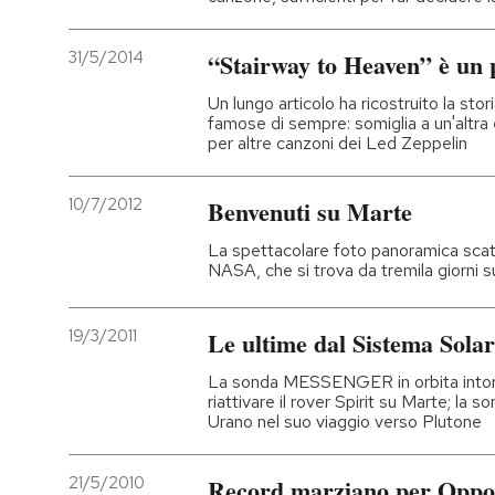
31/5/2014
“Stairway to Heaven” è un 
Un lungo articolo ha ricostruito la stor
famose di sempre: somiglia a un'altra
per altre canzoni dei Led Zeppelin
10/7/2012
Benvenuti su Marte
La spettacolare foto panoramica scat
NASA, che si trova da tremila giorni s
19/3/2011
Le ultime dal Sistema Sola
La sonda MESSENGER in orbita intorno 
riattivare il rover Spirit su Marte; la 
Urano nel suo viaggio verso Plutone
21/5/2010
Record marziano per Oppo