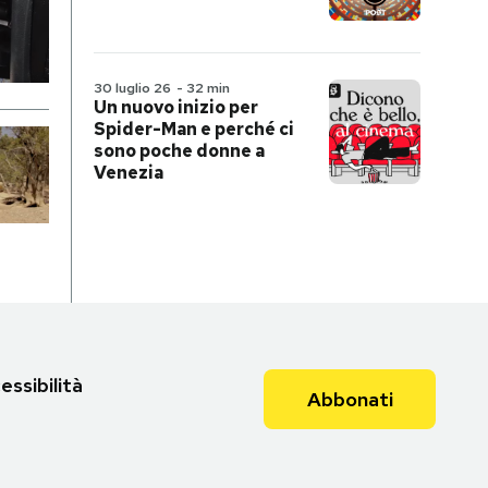
30 luglio 26
-
32 min
Un nuovo inizio per
Spider-Man e perché ci
sono poche donne a
Venezia
essibilità
Abbonati