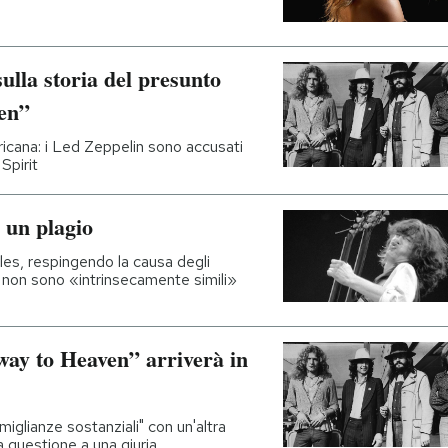
ulla storia del presunto
ven”
icana: i Led Zeppelin sono accusati
 Spirit
 un plagio
les, respingendo la causa degli
a non sono «intrinsecamente simili»
rway to Heaven” arriverà in
miglianze sostanziali" con un'altra
a questione a una giuria