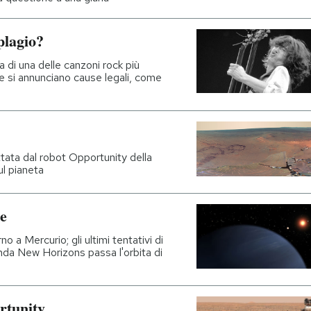
plagio?
ia di una delle canzoni rock più
 e si annunciano cause legali, come
tata dal robot Opportunity della
ul pianeta
re
a Mercurio; gli ultimi tentativi di
sonda New Horizons passa l'orbita di
rtunity