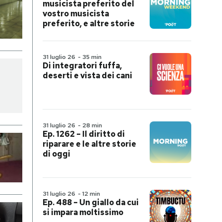
musicista preferito del
vostro musicista
preferito, e altre storie
31 luglio 26
-
35 min
Di integratori fuffa,
deserti e vista dei cani
31 luglio 26
-
28 min
Ep. 1262 – Il diritto di
riparare e le altre storie
di oggi
31 luglio 26
-
12 min
Ep. 488 – Un giallo da cui
si impara moltissimo