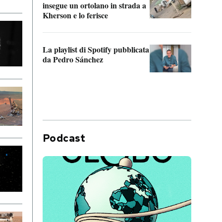
insegue un ortolano in strada a
statun
Kherson e lo ferisce
afric
La playlist di Spotify pubblicata
Quan
da Pedro Sánchez
magli
consi
difen
Podcast