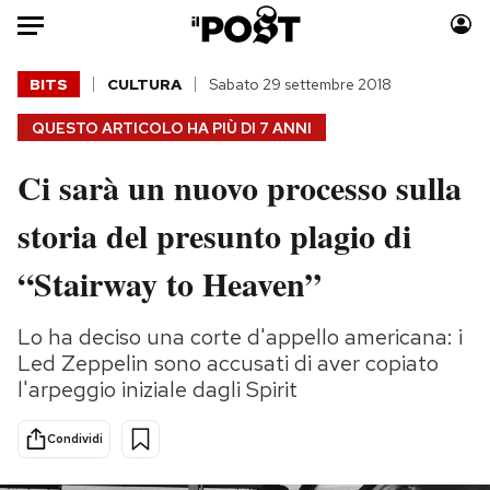
Auto
BITS
CULTURA
Sabato 29 settembre 2018
QUESTO ARTICOLO HA PIÙ DI
7 ANNI
HOME
Ci sarà un nuovo processo sulla
Italia
Moda
Mondo
Libri
storia del presunto plagio di
Politica
Consumismi
“Stairway to Heaven”
Tecnologia
Storie/Idee
Internet
Ok Boomer!
Lo ha deciso una corte d'appello americana: i
Scienza
Media
Led Zeppelin sono accusati di aver copiato
Cultura
Europa
l'arpeggio iniziale dagli Spirit
Economia
Altrecose
Sport
Mondiali calcio 2026
Condividi