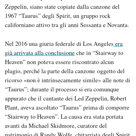
Notifiche mobile
Zeppelin, siano state copiate dalla canzone del
Regala il Post
1967 “Taurus” degli Spirit, un gruppo rock
Hai bisogno di aiuto?
californiano attivo tra gli anni Sessanta e Novanta.
Esci
Nel 2016 una giuria federale di Los Angeles
era
già arrivata alla conclusione
che in “Stairway to
Heaven” non poteva essere riscontrato alcun
plagio, perché la parte della canzone oggetto del
ricorso «non è intrinsecamente simile» alle note di
“Taurus”; durante il processo si era comunque
appurato che il cantante dei Led Zeppelin, Robert
Plant, aveva ascoltato “Taurus” prima di comporre
“Stairway to Heaven”. La causa era stata portata
avanti da Michael Skidmore, curatore del
patrimonio di Randy Wolfe, chitarrista degli Spirit