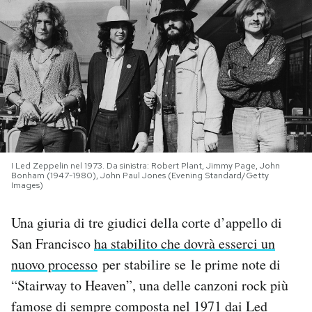
PODCAST
NEWSLETTER
I MIEI PREFERITI
SHOP
I Led Zeppelin nel 1973. Da sinistra: Robert Plant, Jimmy Page, John
Bonham (1947-1980), John Paul Jones (Evening Standard/Getty
Images)
CALENDARIO
Una giuria di tre giudici della corte d’appello di
San Francisco
ha stabilito che dovrà esserci un
AREA PERSONALE
nuovo processo
per stabilire se le prime note di
“Stairway to Heaven”, una delle canzoni rock più
Area Personale
famose di sempre composta nel 1971 dai Led
Newsletter