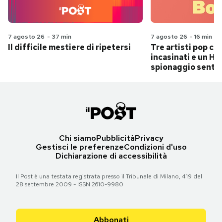
7 agosto 26
-
37 min
7 agosto 26
-
16 min
Il difficile mestiere di ripetersi
Tre artisti pop ch
incasinati e un Hit
spionaggio senti
Chi siamo
Pubblicità
Privacy
Gestisci le preferenze
Condizioni d'uso
Dichiarazione di accessibilità
Il Post è una testata registrata presso il Tribunale di Milano, 419 del
28 settembre 2009 - ISSN 2610-9980
Abbonati