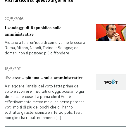
Altri articoli su questo argomento
PODCAST
20/5/2016
I sondaggi di Repubblica sulle
NEWSLETTER
amministrative
Aiutano a farsi un'idea di come vanno le cose a
Roma, Milano, Napoli, Torino e Bologna; da
I MIEI PREFERITI
domani non si possono più diffondere
16/5/2011
SHOP
Tre cose – più una – sulle amministrative
A rileggere l’analisi del voto fatta prima del
CALENDARIO
voto e scorrere i risultati di oggi, possiamo già
dire alcune cose. La prima che il PdL è
effettivamente messo male: ha perso parecchi
voti, molti di più dei pochi che gli hanno
AREA PERSONALE
sottratto gli astensionisti e il Terzo polo. I voti
non glieli ha rubati nemmeno [...]
Entra