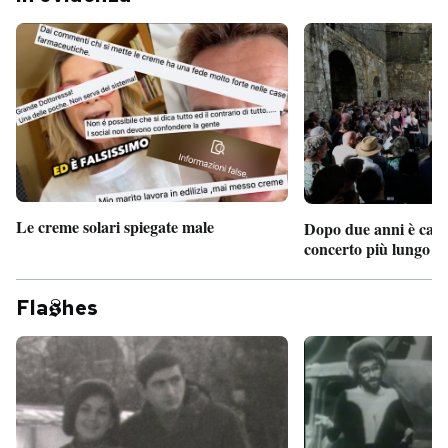
Le creme solari spiegate male
Dopo due anni è camb
concerto più lungo d
Fla
hes