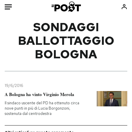
Auto
SONDAGGI
BALLOTTAGGIO
HOME
BOLOGNA
Italia
Moda
Mondo
Libri
Politica
Consumismi
Tecnologia
Storie/Idee
Internet
Ok Boomer!
19/6/2016
Scienza
Media
A Bologna ha vinto Virginio Merola
Cultura
Europa
Il sindaco uscente del PD ha ottenuto circa
nove punti in più di Lucia Borgonzoni,
Economia
Altrecose
sostenuta dal centrodestra
Sport
Mondiali calcio 2026