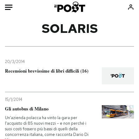
Auto
SOLARIS
HOME
Italia
Moda
Mondo
Libri
20/3/2014
Politica
Consumismi
Recensioni brevissime di libri difficili (16)
Tecnologia
Storie/Idee
Internet
Ok Boomer!
Scienza
Media
15/1/2014
Cultura
Europa
Gli autobus di Milano
Economia
Altrecose
Un'azienda polacca ha vinto la gara per
l'acquisto di 85 nuovi mezzi – e non perché i
Sport
Mondiali calcio 2026
suoi costi fossero più bassi di quelli della
concorrenza italiana, come racconta Dario Di