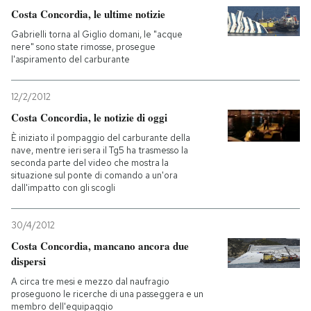
Costa Concordia, le ultime notizie
PODCAST
Gabrielli torna al Giglio domani, le "acque
nere" sono state rimosse, prosegue
l'aspiramento del carburante
NEWSLETTER
12/2/2012
Costa Concordia, le notizie di oggi
I MIEI PREFERITI
È iniziato il pompaggio del carburante della
nave, mentre ieri sera il Tg5 ha trasmesso la
seconda parte del video che mostra la
SHOP
situazione sul ponte di comando a un'ora
dall'impatto con gli scogli
CALENDARIO
30/4/2012
Costa Concordia, mancano ancora due
AREA PERSONALE
dispersi
A circa tre mesi e mezzo dal naufragio
Entra
proseguono le ricerche di una passeggera e un
membro dell'equipaggio