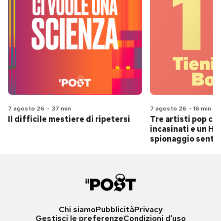
7 agosto 26
-
37 min
7 agosto 26
-
16 min
Il difficile mestiere di ripetersi
Tre artisti pop ch
incasinati e un Hit
spionaggio senti
Chi siamo
Pubblicità
Privacy
Gestisci le preferenze
Condizioni d'uso