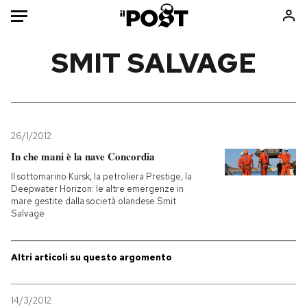
Auto
SMIT SALVAGE
HOME
Italia
Moda
Mondo
Libri
26/1/2012
Politica
Consumismi
In che mani è la nave Concordia
Tecnologia
Storie/Idee
Il sottomarino Kursk, la petroliera Prestige, la
Deepwater Horizon: le altre emergenze in
Internet
Ok Boomer!
mare gestite dalla società olandese Smit
Scienza
Media
Salvage
Cultura
Europa
Economia
Altrecose
Altri articoli su questo argomento
Sport
Mondiali calcio 2026
14/3/2012