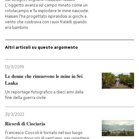
L'oggetto avanza sul campo minato come un
rotolacampo e fa esplodere le mine nascoste.
PODCAST
Hassani l'ha progettato ispirandosi ai giochi a
vento che costruiva con i suoi fratelli quando
era bambino
NEWSLETTER
Altri articoli su questo argomento
I MIEI PREFERITI
13/3/2019
SHOP
Le donne che rimuovono le mine in Sri
Lanka
Un reportage fotografico a dieci anni dalla
CALENDARIO
fine della guerra civile
AREA PERSONALE
31/3/2022
Ricordi di Ciociaria
Entra
Francesco Coccoli è tornato nel suo luogo
d'infanzia dopo più di vent'anni, per rimettere