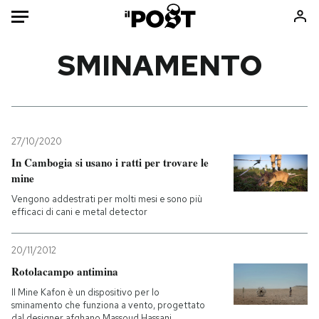
Auto
SMINAMENTO
HOME
Italia
Moda
Mondo
Libri
27/10/2020
Politica
Consumismi
In Cambogia si usano i ratti per trovare le
mine
Tecnologia
Storie/Idee
Vengono addestrati per molti mesi e sono più
Internet
Ok Boomer!
efficaci di cani e metal detector
Scienza
Media
Cultura
Europa
20/11/2012
Economia
Altrecose
Rotolacampo antimina
Sport
Mondiali calcio 2026
Il Mine Kafon è un dispositivo per lo
sminamento che funziona a vento, progettato
dal designer afghano Massoud Hassani.