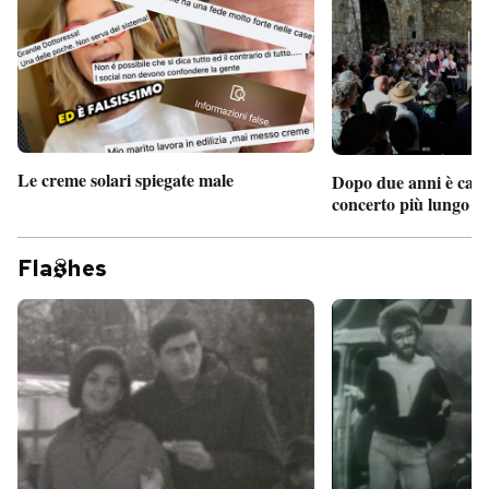
Le creme solari spiegate male
Dopo due anni è camb
concerto più lungo d
Fla
hes