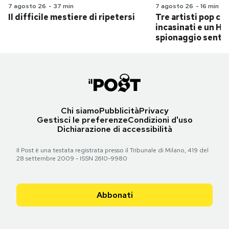
7 agosto 26
-
37 min
7 agosto 26
-
16 min
Il difficile mestiere di ripetersi
Tre artisti pop ch
incasinati e un Hit
spionaggio senti
Chi siamo
Pubblicità
Privacy
Gestisci le preferenze
Condizioni d'uso
Dichiarazione di accessibilità
Il Post è una testata registrata presso il Tribunale di Milano, 419 del
28 settembre 2009 - ISSN 2610-9980
Abbonati