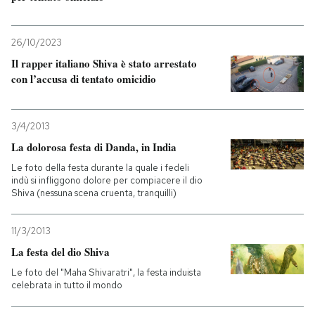
PODCAST
26/10/2023
Il rapper italiano Shiva è stato arrestato
NEWSLETTER
con l’accusa di tentato omicidio
I MIEI PREFERITI
3/4/2013
La dolorosa festa di Danda, in India
SHOP
Le foto della festa durante la quale i fedeli
indù si infliggono dolore per compiacere il dio
Shiva (nessuna scena cruenta, tranquilli)
CALENDARIO
11/3/2013
La festa del dio Shiva
AREA PERSONALE
Le foto del "Maha Shivaratri", la festa induista
celebrata in tutto il mondo
Entra