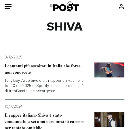
Auto
SHIVA
HOME
Italia
Moda
Mondo
Libri
3/12/2025
Politica
Consumismi
I cantanti più ascoltati in Italia che forse
non conoscete
Tecnologia
Storie/Idee
Tony Boy, Artie 5ive e altri rapper arrivati nella
Internet
Ok Boomer!
top 10 del 2025 di Spotify senza che chi ha più
Scienza
Media
di trent'anni se ne accorgesse
Cultura
Europa
Economia
Altrecose
10/7/2024
Il rapper italiano Shiva è stato
Sport
Mondiali calcio 2026
condannato a sei anni e sei mesi di carcere
per tentato omicidio