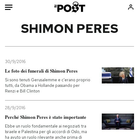
Auto
SHIMON PERES
HOME
Italia
Moda
Mondo
Libri
30/9/2016
Politica
Consumismi
Le foto dei funerali di Shimon Peres
Tecnologia
Storie/Idee
Si sono tenuti Gerusalemme e c'erano proprio
tutti, da Obama a Hollande passando per
Internet
Ok Boomer!
Renzi e Bill Clinton
Scienza
Media
Cultura
Europa
28/9/2016
Economia
Altrecose
Perché Shimon Peres è stato importante
Sport
Mondiali calcio 2026
Ebbe un ruolo fondamentale ai negoziati tra
Israele e Palestina per gli accordi di Oslo, ma
ha avuto un ruolo rilevante anche prima di