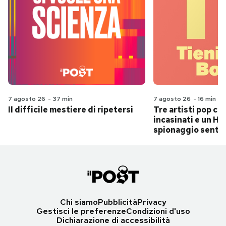
7 agosto 26
-
37 min
7 agosto 26
-
16 min
Il difficile mestiere di ripetersi
Tre artisti pop ch
incasinati e un Hit
spionaggio senti
Chi siamo
Pubblicità
Privacy
Gestisci le preferenze
Condizioni d'uso
Dichiarazione di accessibilità