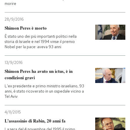
morire
PODCAST
28/9/2016
Shimon Peres è morto
NEWSLETTER
È stato uno dei più importanti politici nella
storia di Israele e nel 1994 vinse il premio
Nobel per la pace: aveva 93 anni
I MIEI PREFERITI
13/9/2016
SHOP
Shimon Peres ha avuto un ictus, è in
condizioni gravi
L'ex presidente e primo ministro israeliano, 93
CALENDARIO
anni, è stato ricoverato in un ospedale vicino a
Tel Aviv
AREA PERSONALE
4/11/2015
Entra
L’assassinio di Rabin, 20 anni fa
La sera del 4 novembre del 1995 il primo