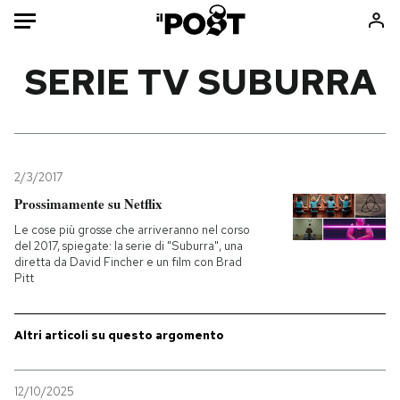
Auto
SERIE TV SUBURRA
HOME
Italia
Moda
Mondo
Libri
2/3/2017
Politica
Consumismi
Prossimamente su Netflix
Tecnologia
Storie/Idee
Le cose più grosse che arriveranno nel corso
del 2017, spiegate: la serie di "Suburra", una
Internet
Ok Boomer!
diretta da David Fincher e un film con Brad
Scienza
Media
Pitt
Cultura
Europa
Economia
Altrecose
Altri articoli su questo argomento
Sport
Mondiali calcio 2026
12/10/2025