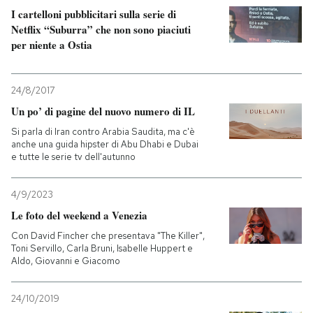
I cartelloni pubblicitari sulla serie di
Netflix “Suburra” che non sono piaciuti
PODCAST
per niente a Ostia
NEWSLETTER
24/8/2017
Un po’ di pagine del nuovo numero di IL
I MIEI PREFERITI
Si parla di Iran contro Arabia Saudita, ma c'è
anche una guida hipster di Abu Dhabi e Dubai
e tutte le serie tv dell'autunno
SHOP
4/9/2023
CALENDARIO
Le foto del weekend a Venezia
Con David Fincher che presentava "The Killer",
Toni Servillo, Carla Bruni, Isabelle Huppert e
AREA PERSONALE
Aldo, Giovanni e Giacomo
Entra
24/10/2019