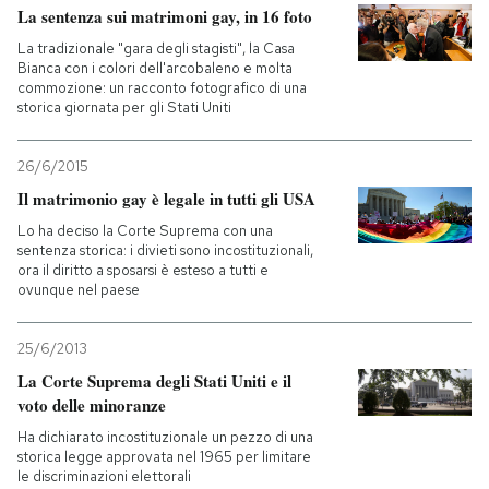
La sentenza sui matrimoni gay, in 16 foto
PODCAST
La tradizionale "gara degli stagisti", la Casa
Bianca con i colori dell'arcobaleno e molta
commozione: un racconto fotografico di una
storica giornata per gli Stati Uniti
NEWSLETTER
26/6/2015
I MIEI PREFERITI
Il matrimonio gay è legale in tutti gli USA
Lo ha deciso la Corte Suprema con una
sentenza storica: i divieti sono incostituzionali,
SHOP
ora il diritto a sposarsi è esteso a tutti e
ovunque nel paese
CALENDARIO
25/6/2013
La Corte Suprema degli Stati Uniti e il
AREA PERSONALE
voto delle minoranze
Ha dichiarato incostituzionale un pezzo di una
Entra
storica legge approvata nel 1965 per limitare
le discriminazioni elettorali