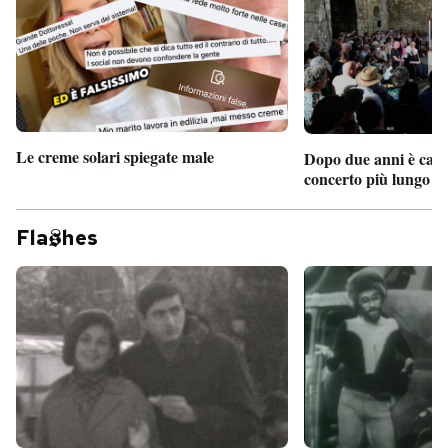
Le creme solari spiegate male
Dopo due anni è camb
concerto più lungo d
Fla
hes