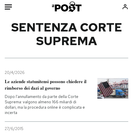
Auto
SENTENZA CORTE
SUPREMA
HOME
Italia
Moda
Mondo
Libri
Politica
Consumismi
20/4/2026
Tecnologia
Storie/Idee
Le aziende statunitensi possono chiedere il
Internet
Ok Boomer!
rimborso dei dazi al governo
Scienza
Media
Dopo l'annullamento da parte della Corte
Cultura
Europa
Suprema: valgono almeno 166 miliardi di
dollari, ma la procedura online è complicata e
Economia
Altrecose
incerta
Sport
Mondiali calcio 2026
27/6/2015