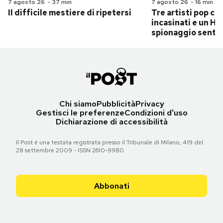
7 agosto 26
-
37 min
7 agosto 26
-
16 min
Il difficile mestiere di ripetersi
Tre artisti pop ch
incasinati e un Hit
spionaggio senti
Chi siamo
Pubblicità
Privacy
Gestisci le preferenze
Condizioni d'uso
Dichiarazione di accessibilità
Il Post è una testata registrata presso il Tribunale di Milano, 419 del
28 settembre 2009 - ISSN 2610-9980
Abbonati