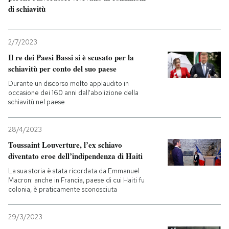
di schiavitù
PODCAST
2/7/2023
NEWSLETTER
Il re dei Paesi Bassi si è scusato per la
schiavitù per conto del suo paese
Durante un discorso molto applaudito in
I MIEI PREFERITI
occasione dei 160 anni dall'abolizione della
schiavitù nel paese
SHOP
28/4/2023
Toussaint Louverture, l’ex schiavo
diventato eroe dell’indipendenza di Haiti
CALENDARIO
La sua storia è stata ricordata da Emmanuel
Macron: anche in Francia, paese di cui Haiti fu
AREA PERSONALE
colonia, è praticamente sconosciuta
Entra
29/3/2023