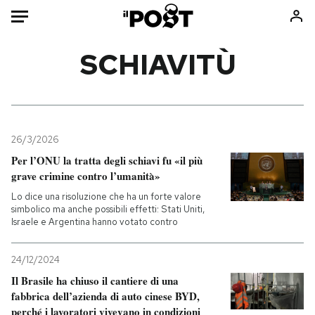
Auto
SCHIAVITÙ
HOME
Italia
Moda
Mondo
Libri
26/3/2026
Politica
Consumismi
Per l’ONU la tratta degli schiavi fu «il più
grave crimine contro l’umanità»
Tecnologia
Storie/Idee
Lo dice una risoluzione che ha un forte valore
Internet
Ok Boomer!
simbolico ma anche possibili effetti: Stati Uniti,
Scienza
Media
Israele e Argentina hanno votato contro
Cultura
Europa
Economia
Altrecose
24/12/2024
Il Brasile ha chiuso il cantiere di una
Sport
Mondiali calcio 2026
fabbrica dell’azienda di auto cinese BYD,
perché i lavoratori vivevano in condizioni