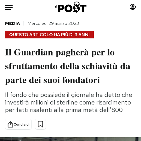
Auto
MEDIA
Mercoledì 29 marzo 2023
QUESTO ARTICOLO HA PIÙ DI
3 ANNI
HOME
Il Guardian pagherà per lo
Italia
Moda
sfruttamento della schiavitù da
Mondo
Libri
Politica
Consumismi
parte dei suoi fondatori
Tecnologia
Storie/Idee
Internet
Ok Boomer!
Il fondo che possiede il giornale ha detto che
Scienza
Media
investirà milioni di sterline come risarcimento
Cultura
Europa
per fatti risalenti alla prima metà dell'800
Economia
Altrecose
Condividi
Sport
Mondiali calcio 2026