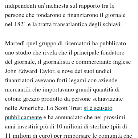
indipendenti un’inchiesta sul rapporto tra le
Notifiche mobile
Regala il Post
persone che fondarono e finanziarono il giornale
Hai bisogno di aiuto?
nel 1821 e la tratta transatlantica degli schiavi.
Esci
Martedì quel gruppo di ricercatori ha pubblicato
uno studio che rivela che il principale fondatore
del giornale, il giornalista e commerciante inglese
John Edward Taylor, e nove dei suoi undici
finanziatori avevano forti legami con aziende
mercantili che importavano grandi quantità di
cotone grezzo prodotto da persone schiavizzate
nelle Americhe. Lo Scott Trust
si è scusato
pubblicamente
e ha annunciato che nei prossimi
anni investirà più di 10 milioni di sterline (più di
11 milioni di euro) per rimborsare le comunità che