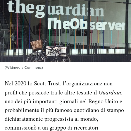
PODCAST
NEWSLETTER
I MIEI PREFERITI
(Wikimedia Commons)
SHOP
Nel 2020 lo Scott Trust, l’organizzazione non
CALENDARIO
profit che possiede tra le altre testate il
Guardian
,
uno dei più importanti giornali nel Regno Unito e
AREA PERSONALE
probabilmente il più famoso quotidiano di stampo
dichiaratamente progressista al mondo,
Area Personale
commissionò a un gruppo di ricercatori
Newsletter