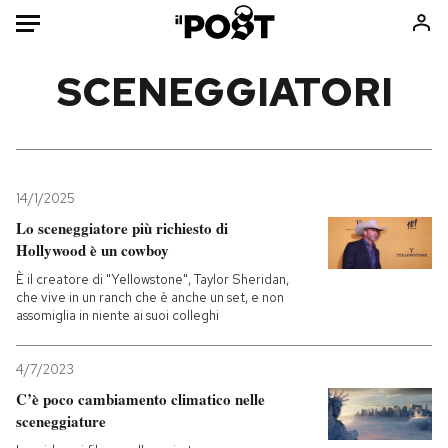
Auto
SCENEGGIATORI
HOME
Italia
Moda
Mondo
Libri
14/1/2025
Politica
Consumismi
Lo sceneggiatore più richiesto di
Hollywood è un cowboy
Tecnologia
Storie/Idee
È il creatore di "Yellowstone", Taylor Sheridan,
Internet
Ok Boomer!
che vive in un ranch che è anche un set, e non
Scienza
Media
assomiglia in niente ai suoi colleghi
Cultura
Europa
Economia
Altrecose
4/7/2023
C’è poco cambiamento climatico nelle
Sport
Mondiali calcio 2026
sceneggiature