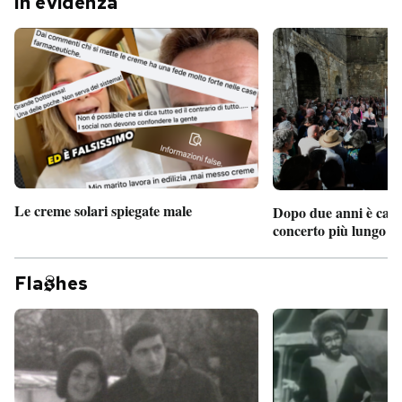
In evidenza
Le creme solari spiegate male
Dopo due anni è camb
concerto più lungo d
Fla
hes