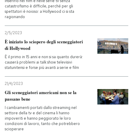
Inserirlo nei film e nelle serie tv senza
catastrofismo è difficile, perché per gli
spettatori è noioso: a Hollywood ci si sta
PODCAST
ragionando
NEWSLETTER
2/5/2023
È iniziato lo sciopero degli sceneggiatori
di Hollywood
I MIEI PREFERITI
È il primo in 15 anni e non si sa quanto durerà:
causerà problemi ai talk show televisivi
statunitensi e forse più avanti a serie e film
SHOP
21/4/2023
CALENDARIO
Gli sceneggiatori americani non se la
passano bene
I cambiamenti portati dallo streaming nel
AREA PERSONALE
settore della tv e del cinema li hanno
impoveriti e hanno peggiorato le loro
Entra
condizioni di lavoro, tanto che potrebbero
scioperare