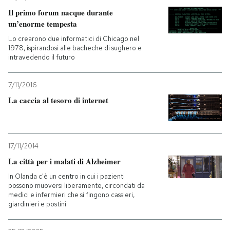
Il primo forum nacque durante
PODCAST
un’enorme tempesta
Lo crearono due informatici di Chicago nel
1978, ispirandosi alle bacheche di sughero e
NEWSLETTER
intravedendo il futuro
7/11/2016
I MIEI PREFERITI
La caccia al tesoro di internet
SHOP
17/11/2014
CALENDARIO
La città per i malati di Alzheimer
In Olanda c'è un centro in cui i pazienti
possono muoversi liberamente, circondati da
AREA PERSONALE
medici e infermieri che si fingono cassieri,
giardinieri e postini
Entra