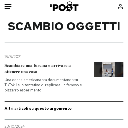
Auto
SCAMBIO OGGETTI
HOME
Italia
Moda
Mondo
Libri
15/5/2021
Politica
Consumismi
Scambiare una forcina e arrivare a
ottenere una casa
Tecnologia
Storie/Idee
Una donna americana sta documentando su
Internet
Ok Boomer!
TikTok il suo tentativo di replicare un famoso e
Scienza
Media
bizzarro esperimento
Cultura
Europa
Economia
Altrecose
Altri articoli su questo argomento
Sport
Mondiali calcio 2026
23/10/2024