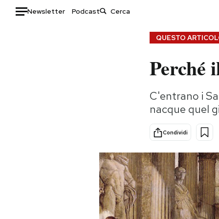
Newsletter
Podcast
Auto
QUESTO ARTICOLO
Perché i
HOME
Italia
Moda
C'entrano i Sa
Mondo
Libri
nacque quel g
Politica
Consumismi
Tecnologia
Storie/Idee
Condividi
Internet
Ok Boomer!
Scienza
Media
Cultura
Europa
Economia
Altrecose
Sport
Mondiali calcio 2026