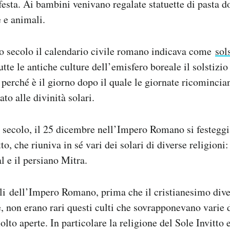
 festa. Ai bambini venivano regalate statuette di pasta do
 e animali.
zo secolo il calendario civile romano indicava come
sol
tte le antiche culture dell’emisfero boreale il solstizio
 perché è il giorno dopo il quale le giornate ricomincia
ato alle divinità solari.
 secolo, il 25 dicembre nell’Impero Romano si festeggi
to, che riuniva in sé vari dei solari di diverse religioni:
l e il persiano Mitra.
li dell’Impero Romano, prima che il cristianesimo dive
le, non erano rari questi culti che sovrapponevano varie 
lto aperte. In particolare la religione del Sole Invitto 