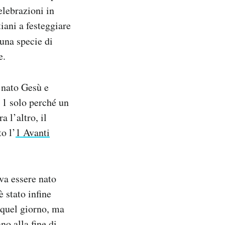
elebrazioni in
iani a festeggiare
 una specie di
e.
 nato Gesù e
 1 solo perché un
 l’altro, il
o l’
1 Avanti
va essere nato
 stato infine
 quel giorno, ma
o alla fine di