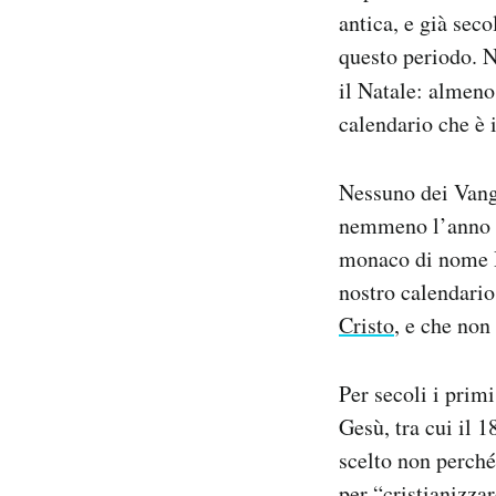
Notifiche mobile
antica, e già sec
Regala il Post
questo periodo. N
Hai bisogno di aiuto?
il Natale: almeno
Esci
calendario che è 
Nessuno dei Vang
nemmeno l’anno è
monaco di nome Di
nostro calendario 
Cristo
, e che non
Per secoli i prim
Gesù, tra cui il 
scelto non perché
per “cristianizza