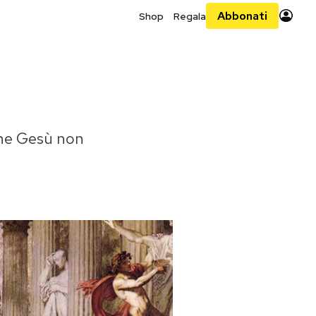
Abbonati
Shop
Regala
 che Gesù non