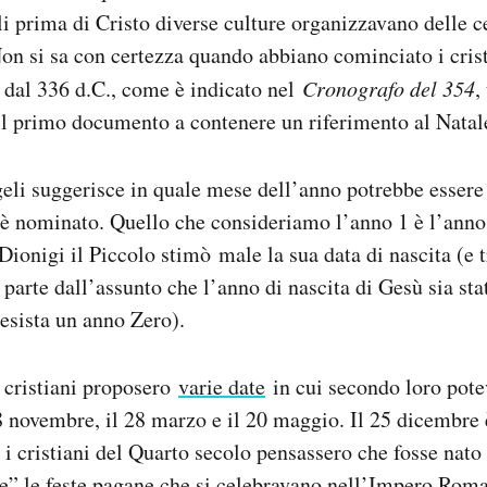
oli prima di Cristo diverse culture organizzavano delle c
on si sa con certezza quando abbiano cominciato i crist
 dal 336 d.C., come è indicato nel
Cronografo del 354
,
il primo documento a contenere un riferimento al Natal
eli suggerisce in quale mese dell’anno potrebbe essere
 nominato. Quello che consideriamo l’anno 1 è l’anno
onigi il Piccolo stimò male la sua data di nascita (e tra
parte dall’assunto che l’anno di nascita di Gesù sia stat
 esista un anno Zero).
i cristiani proposero
varie date
in cui secondo loro pote
18 novembre, il 28 marzo e il 20 maggio. Il 25 dicembre è
 i cristiani del Quarto secolo pensassero che fosse nato
re” le feste pagane che si celebravano nell’Impero Roman