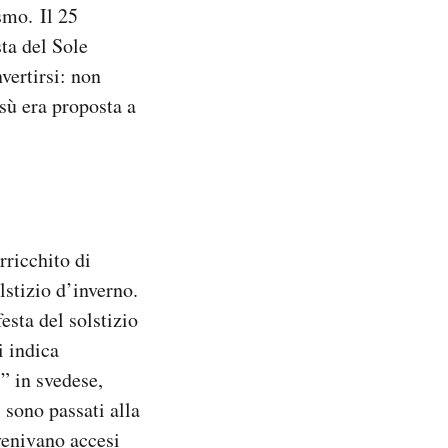
smo. Il 25
ta del Sole
vertirsi: non
esù era proposta a
rricchito di
lstizio d’inverno.
esta del solstizio
i indica
” in svedese,
 sono passati alla
 venivano accesi