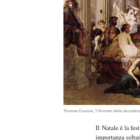
PODCAST
NEWSLETTER
I MIEI PREFERITI
SHOP
CALENDARIO
Thomas Couture, “I Romani della decadenz
AREA PERSONALE
Il Natale è la fes
Area Personale
importanza soltan
Newsletter