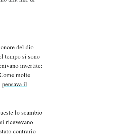
 onore del dio
el tempo si sono
enivano invertite:
i. Come molte
ì
pensava il
 queste lo scambio
si ricevevano
stato contrario