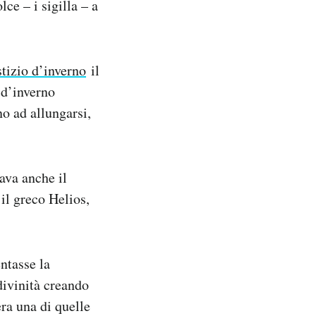
lce – i sigilla – a
stizio d’inverno
il
 d’inverno
no ad allungarsi,
ava anche il
 il greco Helios,
ntasse la
divinità creando
era una di quelle