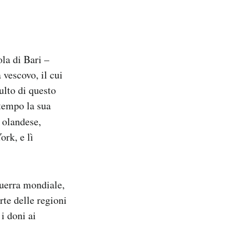
ola di Bari –
 vescovo, il cui
ulto di questo
 tempo la sua
olandese,
rk, e lì
guerra mondiale,
rte delle regioni
i doni ai