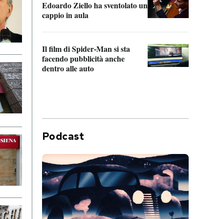
Edoardo Ziello ha sventolato un
da P
cappio in aula
La de
Il film di Spider-Man si sta
Franc
facendo pubblicità anche
dello
dentro alle auto
Podcast