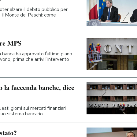
oter alzare il debito pubblico per
te il Monte dei Paschi: come
vare MPS
lla banca ha approvato l'ultimo piano
vono, prima che arrivi l'intervento
to la faccenda banche, dice
esti giorni sui mercati finanziari
l suo sistema bancario
stato?