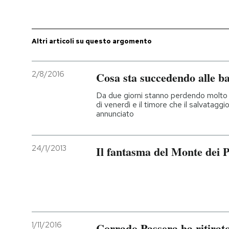
PODCAST
Altri articoli su questo argomento
NEWSLETTER
2/8/2016
Cosa sta succedendo alle ba
I MIEI PREFERITI
Da due giorni stanno perdendo molto in
di venerdì e il timore che il salvataggi
annunciato
SHOP
24/1/2013
Il fantasma del Monte dei 
CALENDARIO
AREA PERSONALE
Entra
1/11/2016
Corrado Passera ha ritirat