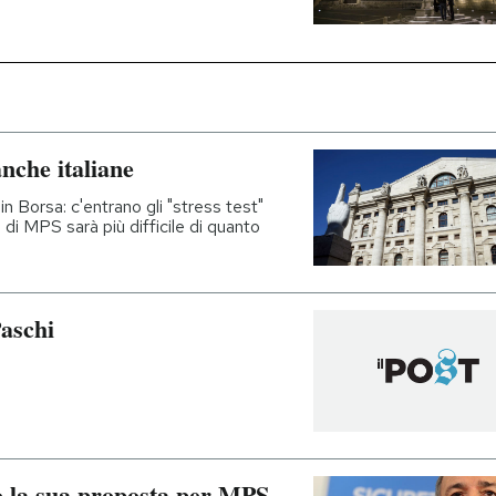
nche italiane
 Borsa: c'entrano gli "stress test"
o di MPS sarà più difficile di quanto
Paschi
o la sua proposta per MPS