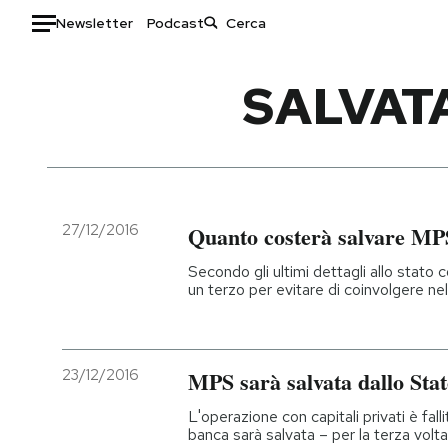
Newsletter
Podcast
Auto
SALVAT
HOME
Italia
Moda
Mondo
Libri
Politica
Consumismi
27/12/2016
Quanto costerà salvare MP
Tecnologia
Storie/Idee
Secondo gli ultimi dettagli allo stato co
Internet
Ok Boomer!
un terzo per evitare di coinvolgere nel 
Scienza
Media
Cultura
Europa
Economia
Altrecose
23/12/2016
MPS sarà salvata dallo Sta
Sport
Mondiali calcio 2026
L'operazione con capitali privati è fal
banca sarà salvata – per la terza volta