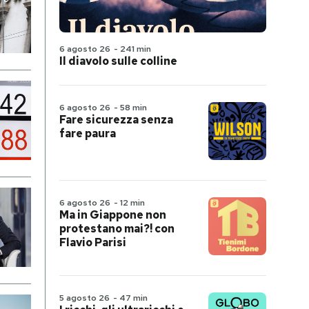
6 agosto 26
-
241 min
Il diavolo sulle colline
6 agosto 26
-
58 min
Fare sicurezza senza
fare paura
6 agosto 26
-
12 min
Ma in Giappone non
protestano mai?! con
Flavio Parisi
5 agosto 26
-
47 min