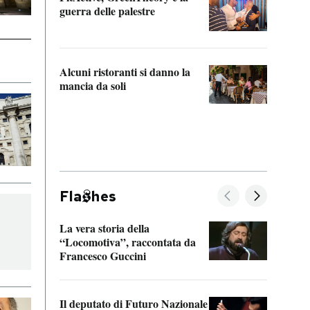
“Odis
guerra delle palestre
Che s
strum
Alcuni ristoranti si danno la
mancia da soli
Fla
hes
La vera storia della
Il vi
“Locomotiva”, raccontata da
inseg
Francesco Guccini
Khers
Il deputato di Futuro Nazionale
La pl