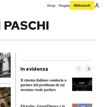
Abbonati
Shop
Regala
 PASCHI
In evidenza
Il cinema italiano comincia a
A cos
parlare del problema di cui
nessuno vuole parlare
Cosa 
FitActive, GreenTheory e la