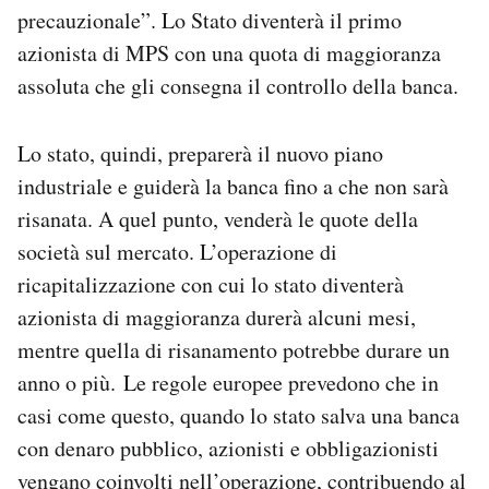
precauzionale”. Lo Stato diventerà il primo
Notifiche mobile
Regala il Post
azionista di MPS con una quota di maggioranza
Hai bisogno di aiuto?
assoluta che gli consegna il controllo della banca.
Esci
Lo stato, quindi, preparerà il nuovo piano
industriale e guiderà la banca fino a che non sarà
risanata. A quel punto, venderà le quote della
società sul mercato. L’operazione di
ricapitalizzazione con cui lo stato diventerà
azionista di maggioranza durerà alcuni mesi,
mentre quella di risanamento potrebbe durare un
anno o più. Le regole europee prevedono che in
casi come questo, quando lo stato salva una banca
con denaro pubblico, azionisti e obbligazionisti
vengano coinvolti nell’operazione, contribuendo al