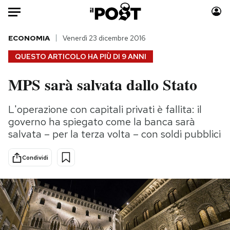
Auto
ECONOMIA
Venerdì 23 dicembre 2016
QUESTO ARTICOLO HA PIÙ DI
9 ANNI
HOME
MPS sarà salvata dallo Stato
Italia
Moda
Mondo
Libri
L'operazione con capitali privati è fallita: il
Politica
Consumismi
governo ha spiegato come la banca sarà
Tecnologia
Storie/Idee
salvata – per la terza volta – con soldi pubblici
Internet
Ok Boomer!
Condividi
Scienza
Media
Cultura
Europa
Economia
Altrecose
Sport
Mondiali calcio 2026