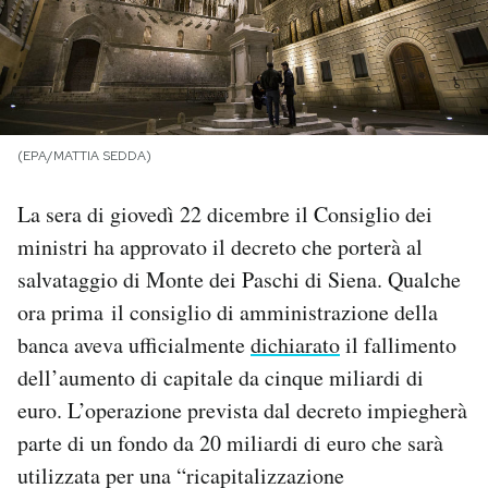
PODCAST
NEWSLETTER
(EPA/MATTIA SEDDA)
I MIEI PREFERITI
La sera di giovedì 22 dicembre il Consiglio dei
ministri ha approvato il decreto che porterà al
SHOP
salvataggio di Monte dei Paschi di Siena. Qualche
ora prima il consiglio di amministrazione della
CALENDARIO
banca aveva ufficialmente
dichiarato
il fallimento
dell’aumento di capitale da cinque miliardi di
AREA PERSONALE
euro. L’operazione prevista dal decreto impiegherà
parte di un fondo da 20 miliardi di euro che sarà
Area Personale
utilizzata per una “ricapitalizzazione
Newsletter