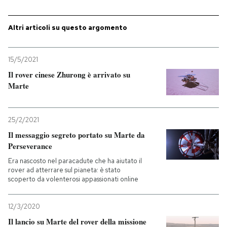
PODCAST
Altri articoli su questo argomento
NEWSLETTER
15/5/2021
Il rover cinese Zhurong è arrivato su
Marte
I MIEI PREFERITI
25/2/2021
SHOP
Il messaggio segreto portato su Marte da
Perseverance
CALENDARIO
Era nascosto nel paracadute che ha aiutato il
rover ad atterrare sul pianeta: è stato
scoperto da volenterosi appassionati online
AREA PERSONALE
12/3/2020
Entra
Il lancio su Marte del rover della missione