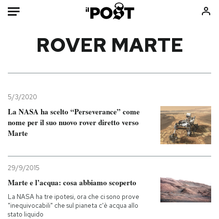
Auto
ROVER MARTE
HOME
Italia
Moda
Mondo
Libri
5/3/2020
Politica
Consumismi
La NASA ha scelto “Perseverance” come
nome per il suo nuovo rover diretto verso
Tecnologia
Storie/Idee
Marte
Internet
Ok Boomer!
Scienza
Media
Cultura
Europa
29/9/2015
Economia
Altrecose
Marte e l’acqua: cosa abbiamo scoperto
Sport
Mondiali calcio 2026
La NASA ha tre ipotesi, ora che ci sono prove
"inequivocabili" che sul pianeta c'è acqua allo
stato liquido