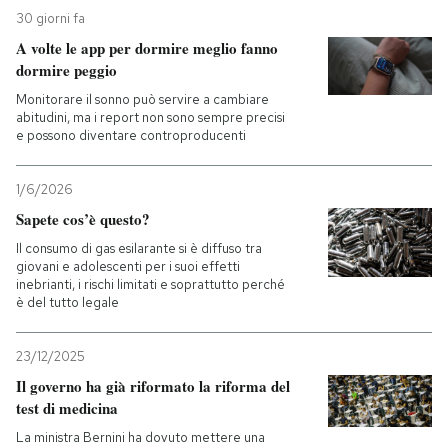
30 giorni fa
PODCAST
A volte le app per dormire meglio fanno
dormire peggio
Monitorare il sonno può servire a cambiare
NEWSLETTER
abitudini, ma i report non sono sempre precisi
e possono diventare controproducenti
I MIEI PREFERITI
1/6/2026
Sapete cos’è questo?
SHOP
Il consumo di gas esilarante si è diffuso tra
giovani e adolescenti per i suoi effetti
inebrianti, i rischi limitati e soprattutto perché
è del tutto legale
CALENDARIO
23/12/2025
AREA PERSONALE
Il governo ha già riformato la riforma del
test di medicina
Entra
La ministra Bernini ha dovuto mettere una