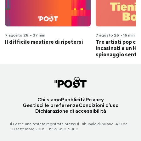
7 agosto 26
-
37 min
7 agosto 26
-
16 min
Il difficile mestiere di ripetersi
Tre artisti pop ch
incasinati e un Hit
spionaggio senti
Chi siamo
Pubblicità
Privacy
Gestisci le preferenze
Condizioni d'uso
Dichiarazione di accessibilità
Il Post è una testata registrata presso il Tribunale di Milano, 419 del
28 settembre 2009 - ISSN 2610-9980