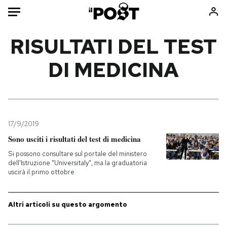
Auto
RISULTATI DEL TEST
DI MEDICINA
HOME
Italia
Moda
Mondo
Libri
Politica
Consumismi
17/9/2019
Tecnologia
Storie/Idee
Sono usciti i risultati del test di medicina
Internet
Ok Boomer!
Si possono consultare sul portale del ministero
Scienza
Media
dell'Istruzione "Universitaly", ma la graduatoria
uscirà il primo ottobre
Cultura
Europa
Economia
Altrecose
Sport
Mondiali calcio 2026
Altri articoli su questo argomento