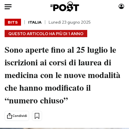
Auto
BITS
ITALIA
Lunedì 23 giugno 2025
QUESTO ARTICOLO HA PIÙ DI
1 ANNO
HOME
Sono aperte fino al 25 luglio le
Italia
Moda
Mondo
Libri
iscrizioni ai corsi di laurea di
Politica
Consumismi
medicina con le nuove modalità
Tecnologia
Storie/Idee
Internet
Ok Boomer!
che hanno modificato il
Scienza
Media
“numero chiuso”
Cultura
Europa
Economia
Altrecose
Sport
Mondiali calcio 2026
Condividi