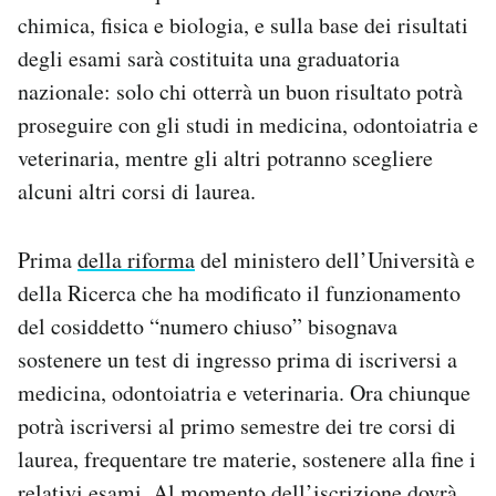
Notifiche mobile
chimica, fisica e biologia, e sulla base dei risultati
Regala il Post
degli esami sarà costituita una graduatoria
Hai bisogno di aiuto?
nazionale: solo chi otterrà un buon risultato potrà
Esci
proseguire con gli studi in medicina, odontoiatria e
veterinaria, mentre gli altri potranno scegliere
alcuni altri corsi di laurea.
Prima
della riforma
del ministero dell’Università e
della Ricerca che ha modificato il funzionamento
del cosiddetto “numero chiuso” bisognava
sostenere un test di ingresso prima di iscriversi a
medicina, odontoiatria e veterinaria. Ora chiunque
potrà iscriversi al primo semestre dei tre corsi di
laurea, frequentare tre materie, sostenere alla fine i
relativi esami. Al momento dell’iscrizione dovrà