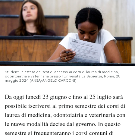
PODCAST
NEWSLETTER
I MIEI PREFERITI
SHOP
Studenti in attesa del test di accesso ai corsi di laurea di medicina,
odontoiatria e veterinaria presso l'Università La Sapienza, Roma, 28
maggio 2024 (ANSA/ANGELO CARCONI)
CALENDARIO
Da oggi lunedì 23 giugno e fino al 25 luglio sarà
possibile iscriversi al primo semestre dei corsi di
AREA PERSONALE
laurea di medicina, odontoiatria e veterinaria con
le nuove modalità decise dal governo. In questo
Area Personale
semestre si frequenteranno i corsi comuni di
Newsletter