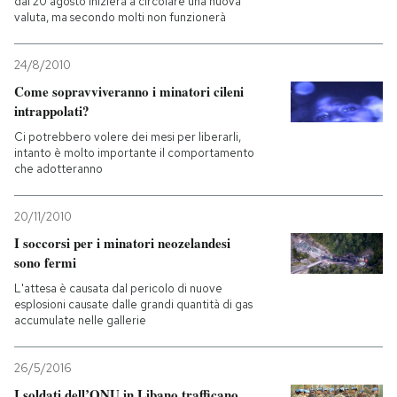
dal 20 agosto inizierà a circolare una nuova
valuta, ma secondo molti non funzionerà
24/8/2010
Come sopravviveranno i minatori cileni
intrappolati?
Ci potrebbero volere dei mesi per liberarli,
intanto è molto importante il comportamento
che adotteranno
20/11/2010
I soccorsi per i minatori neozelandesi
sono fermi
L'attesa è causata dal pericolo di nuove
esplosioni causate dalle grandi quantità di gas
accumulate nelle gallerie
26/5/2016
I soldati dell’ONU in Libano trafficano