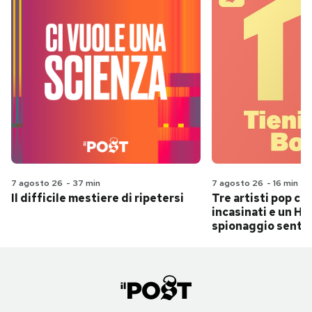
7 agosto 26
-
37 min
7 agosto 26
-
16 min
Il difficile mestiere di ripetersi
Tre artisti pop ch
incasinati e un Hit
spionaggio senti