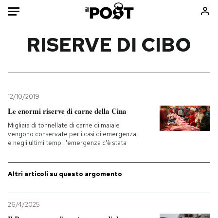
Auto
RISERVE DI CIBO
HOME
Italia
Moda
Mondo
Libri
12/10/2019
Politica
Consumismi
Le enormi riserve di carne della Cina
Tecnologia
Storie/Idee
Migliaia di tonnellate di carne di maiale
vengono conservate per i casi di emergenza,
Internet
Ok Boomer!
e negli ultimi tempi l'emergenza c'è stata
Scienza
Media
Cultura
Europa
Altri articoli su questo argomento
Economia
Altrecose
Sport
Mondiali calcio 2026
26/4/2025