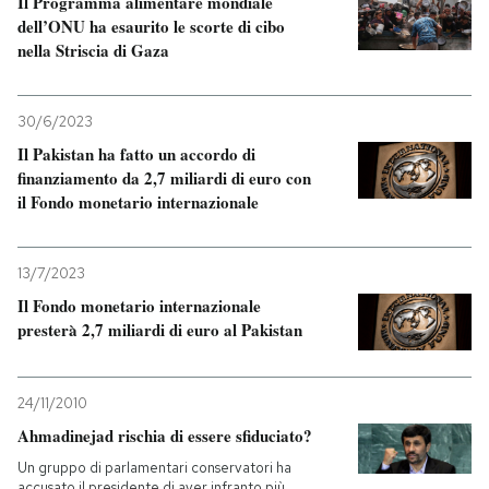
Il Programma alimentare mondiale
dell’ONU ha esaurito le scorte di cibo
PODCAST
nella Striscia di Gaza
NEWSLETTER
30/6/2023
Il Pakistan ha fatto un accordo di
finanziamento da 2,7 miliardi di euro con
I MIEI PREFERITI
il Fondo monetario internazionale
SHOP
13/7/2023
Il Fondo monetario internazionale
presterà 2,7 miliardi di euro al Pakistan
CALENDARIO
AREA PERSONALE
24/11/2010
Ahmadinejad rischia di essere sfiduciato?
Entra
Un gruppo di parlamentari conservatori ha
accusato il presidente di aver infranto più