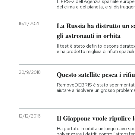
L'ERS-2 dell'Agenzia spaziale europea
del clima e del pianeta, e si distrugge
PODCAST
16/11/2021
La Russia ha distrutto un sa
NEWSLETTER
gli astronauti in orbita
Il test è stato definito «sconsiderato»
e ha prodotto migliaia di rifiuti spaziali
I MIEI PREFERITI
SHOP
20/9/2018
Questo satellite pesca i rifi
RemoveDEBRIS è stato sperimentato 
aiutare a risolvere un grosso problema
CALENDARIO
AREA PERSONALE
12/12/2016
Il Giappone vuole ripulire 
Entra
Ha portato in orbita un lungo cavo spe
polverizzare i detriti contro l'atmosfe