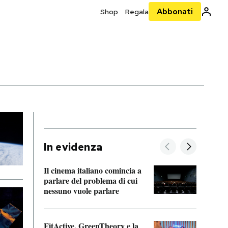
Abbonati
Shop
Regala
In evidenza
Il cinema italiano comincia a
A cos
parlare del problema di cui
nessuno vuole parlare
Cosa 
FitActive, GreenTheory e la