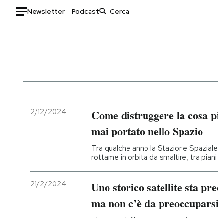
Newsletter
Podcast
Auto
HOME
Italia
Moda
Mondo
Libri
Politica
Consumismi
2/12/2024
Come distruggere la cosa 
Tecnologia
Storie/Idee
mai portato nello Spazio
Internet
Ok Boomer!
Tra qualche anno la Stazione Spaziale
Scienza
Media
rottame in orbita da smaltire, tra pian
Cultura
Europa
Economia
Altrecose
21/2/2024
Uno storico satellite sta pr
Sport
Mondiali calcio 2026
ma non c’è da preoccupars