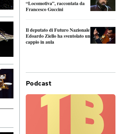
“Locomotiva”, raccontata da
inseg
Francesco Guccini
Khers
Il deputato di Futuro Nazionale
La pl
Edoardo Ziello ha sventolato un
da P
cappio in aula
Podcast