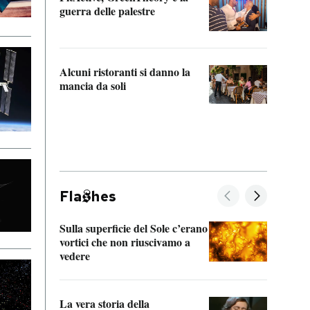
“Odis
guerra delle palestre
Che s
strum
Alcuni ristoranti si danno la
mancia da soli
Fla
hes
Sulla superficie del Sole c’erano
Il fi
vortici che non riuscivamo a
facen
vedere
dentr
La vera storia della
Il vi