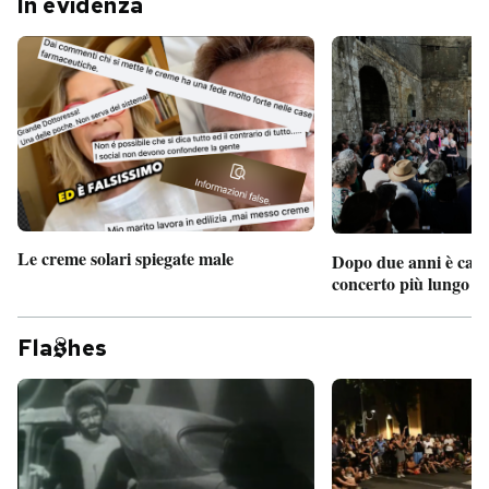
In evidenza
Le creme solari spiegate male
Dopo due anni è camb
concerto più lungo d
Fla
hes