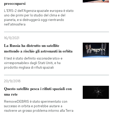
preoccuparsi
PODCAST
L'ERS-2 dell'Agenzia spaziale europea è stato
uno dei primi per lo studio del clima e del
pianeta, e si distruggerà oggi rientrando
nell'atmosfera
NEWSLETTER
16/11/2021
I MIEI PREFERITI
La Russia ha distrutto un satellite
mettendo a rischio gli astronauti in orbita
Il test è stato definito «sconsiderato» e
SHOP
«irresponsabile» dagli Stati Uniti, e ha
prodotto migliaia di rifiuti spaziali
CALENDARIO
20/9/2018
Questo satellite pesca i rifiuti spaziali con
AREA PERSONALE
una rete
RemoveDEBRIS è stato sperimentato con
Entra
successo in orbita e potrebbe aiutare a
risolvere un grosso problema intorno alla Terra