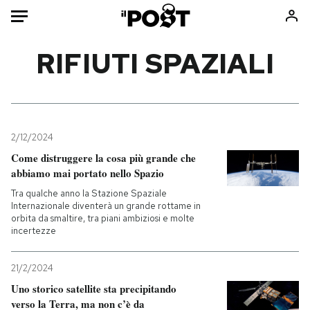
Auto
RIFIUTI SPAZIALI
HOME
Italia
Moda
Mondo
Libri
2/12/2024
Politica
Consumismi
Come distruggere la cosa più grande che
abbiamo mai portato nello Spazio
Tecnologia
Storie/Idee
Tra qualche anno la Stazione Spaziale
Internet
Ok Boomer!
Internazionale diventerà un grande rottame in
Scienza
Media
orbita da smaltire, tra piani ambiziosi e molte
incertezze
Cultura
Europa
Economia
Altrecose
21/2/2024
Sport
Mondiali calcio 2026
Uno storico satellite sta precipitando
verso la Terra, ma non c’è da