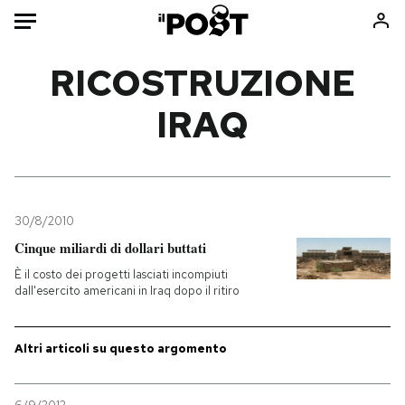
Auto
RICOSTRUZIONE
IRAQ
HOME
Italia
Moda
Mondo
Libri
Politica
Consumismi
30/8/2010
Tecnologia
Storie/Idee
Cinque miliardi di dollari buttati
Internet
Ok Boomer!
È il costo dei progetti lasciati incompiuti
Scienza
Media
dall'esercito americani in Iraq dopo il ritiro
Cultura
Europa
Economia
Altrecose
Altri articoli su questo argomento
Sport
Mondiali calcio 2026