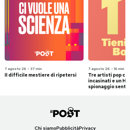
7 agosto 26
-
37 min
7 agosto 26
-
16 min
Il difficile mestiere di ripetersi
Tre artisti pop ch
incasinati e un Hit
spionaggio senti
Chi siamo
Pubblicità
Privacy