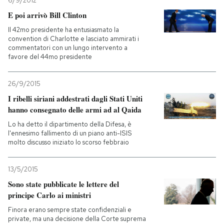
6/9/2012
E poi arrivò Bill Clinton
PODCAST
Il 42mo presidente ha entusiasmato la
convention di Charlotte e lasciato ammirati i
commentatori con un lungo intervento a
NEWSLETTER
favore del 44mo presidente
26/9/2015
I MIEI PREFERITI
I ribelli siriani addestrati dagli Stati Uniti
hanno consegnato delle armi ad al Qaida
SHOP
Lo ha detto il dipartimento della Difesa, è
l'ennesimo fallimento di un piano anti-ISIS
molto discusso iniziato lo scorso febbraio
CALENDARIO
13/5/2015
Sono state pubblicate le lettere del
AREA PERSONALE
principe Carlo ai ministri
Entra
Finora erano sempre state confidenziali e
private, ma una decisione della Corte suprema