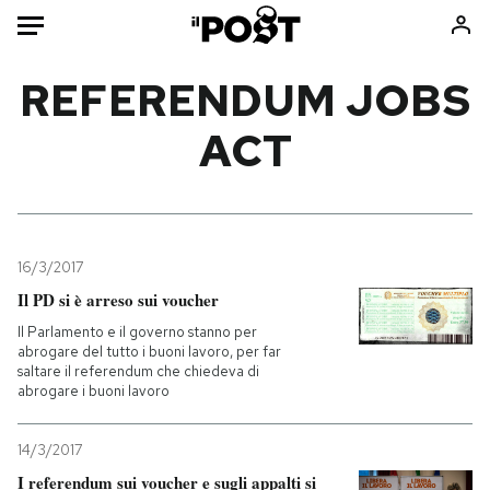
Auto
REFERENDUM JOBS
ACT
HOME
Italia
Moda
Mondo
Libri
Politica
Consumismi
16/3/2017
Tecnologia
Storie/Idee
Il PD si è arreso sui voucher
Internet
Ok Boomer!
Il Parlamento e il governo stanno per
Scienza
Media
abrogare del tutto i buoni lavoro, per far
saltare il referendum che chiedeva di
Cultura
Europa
abrogare i buoni lavoro
Economia
Altrecose
Sport
Mondiali calcio 2026
14/3/2017
I referendum sui voucher e sugli appalti si