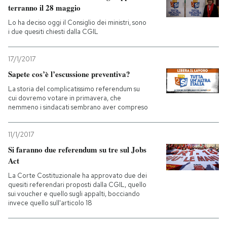
terranno il 28 maggio
PODCAST
Lo ha deciso oggi il Consiglio dei ministri, sono
i due quesiti chiesti dalla CGIL
NEWSLETTER
17/1/2017
Sapete cos’è l’escussione preventiva?
I MIEI PREFERITI
La storia del complicatissimo referendum su
cui dovremo votare in primavera, che
nemmeno i sindacati sembrano aver compreso
SHOP
11/1/2017
Si faranno due referendum su tre sul Jobs
CALENDARIO
Act
La Corte Costituzionale ha approvato due dei
quesiti referendari proposti dalla CGIL, quello
AREA PERSONALE
sui voucher e quello sugli appalti, bocciando
invece quello sull'articolo 18
Entra