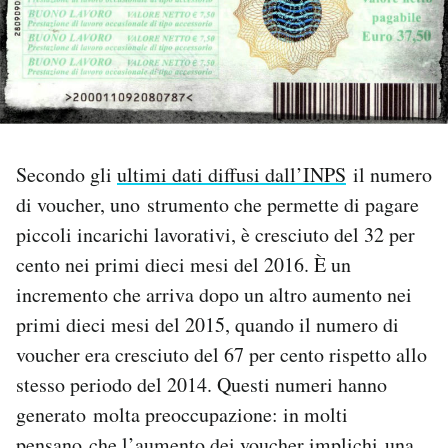
PODCAST
NEWSLETTER
Secondo gli
ultimi dati diffusi dall’INPS
il numero
I MIEI PREFERITI
di voucher, uno strumento che permette di pagare
piccoli incarichi lavorativi, è cresciuto del 32 per
SHOP
cento nei primi dieci mesi del 2016. È un
incremento che arriva dopo un altro aumento nei
CALENDARIO
primi dieci mesi del 2015, quando il numero di
voucher era cresciuto del 67 per cento rispetto allo
AREA PERSONALE
stesso periodo del 2014. Questi numeri hanno
generato molta preoccupazione: in molti
Area Personale
Newsletter
pensano che l’aumento dei voucher implichi una