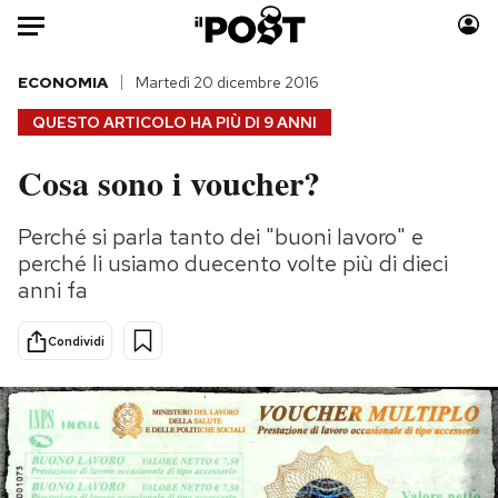
Auto
ECONOMIA
Martedì 20 dicembre 2016
QUESTO ARTICOLO HA PIÙ DI
9 ANNI
HOME
Cosa sono i voucher?
Italia
Moda
Mondo
Libri
Perché si parla tanto dei "buoni lavoro" e
Politica
Consumismi
perché li usiamo duecento volte più di dieci
Tecnologia
Storie/Idee
anni fa
Internet
Ok Boomer!
Condividi
Scienza
Media
Cultura
Europa
Economia
Altrecose
Sport
Mondiali calcio 2026