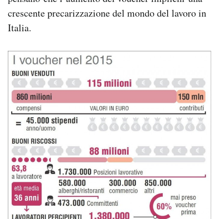
Notifiche mobile
crescente precarizzazione del mondo del lavoro in
Regala il Post
Italia.
Hai bisogno di aiuto?
Esci