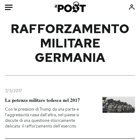
Auto
RAFFORZAMENTO
MILITARE
HOME
GERMANIA
Italia
Moda
Mondo
Libri
Politica
Consumismi
Tecnologia
Storie/Idee
Internet
Ok Boomer!
7/3/2017
Scienza
Media
La potenza militare tedesca nel 2017
Cultura
Europa
Con le pressioni di Trump da una parte e
l'aggressività russa dall'altra, nel paese si
Economia
Altrecose
discute di una questione storicamente
Sport
Mondiali calcio 2026
delicata: il rafforzamento dell'esercito