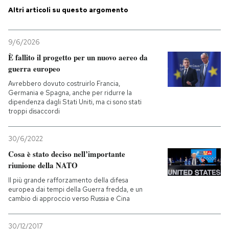
Altri articoli su questo argomento
PODCAST
9/6/2026
NEWSLETTER
È fallito il progetto per un nuovo aereo da
guerra europeo
Avrebbero dovuto costruirlo Francia,
I MIEI PREFERITI
Germania e Spagna, anche per ridurre la
dipendenza dagli Stati Uniti, ma ci sono stati
troppi disaccordi
SHOP
30/6/2022
Cosa è stato deciso nell’importante
CALENDARIO
riunione della NATO
Il più grande rafforzamento della difesa
AREA PERSONALE
europea dai tempi della Guerra fredda, e un
cambio di approccio verso Russia e Cina
Entra
30/12/2017