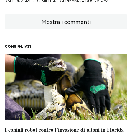
-
-
RAFFORZAMENTO MILITARE GERMANIA
RUSSIA
WP
Mostra i commenti
CONSIGLIATI
I conigli robot contro l’invasione di pitoni in Florida