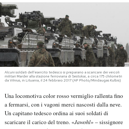
PODCAST
NEWSLETTER
I MIEI PREFERITI
SHOP
Alcuni soldati dell'esercito tedesco si preparano a scaricare dei veicoli
militari Marder alla stazione ferroviaria di Sestokai, a circa 175 chilometri
da Vilnius, in Lituania, il 24 febbraio 2017 (AP Photo/Mindaugas Kulbis)
CALENDARIO
Una locomotiva color rosso vermiglio rallenta fino
a fermarsi, con i vagoni merci nascosti dalla neve.
AREA PERSONALE
Un capitano tedesco ordina ai suoi soldati di
Area Personale
scaricare il carico del treno. «
Jawohl
» – sissignore
Newsletter