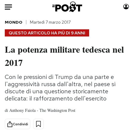
Auto
MONDO
Martedì 7 marzo 2017
QUESTO ARTICOLO HA PIÙ DI
9 ANNI
HOME
La potenza militare tedesca nel
Italia
Moda
2017
Mondo
Libri
Politica
Consumismi
Con le pressioni di Trump da una parte e
Tecnologia
Storie/Idee
l'aggressività russa dall'altra, nel paese si
Internet
Ok Boomer!
discute di una questione storicamente
Scienza
Media
delicata: il rafforzamento dell'esercito
Cultura
Europa
di
Anthony Faiola - The Washington Post
Economia
Altrecose
Sport
Mondiali calcio 2026
Condividi