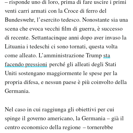
– risponde uno di loro, prima di fare uscire i primi
Notifiche mobile
venti carri armati con la Croce di ferro del
Regala il Post
Bundeswehr, l’esercito tedesco. Nonostante sia una
Hai bisogno di aiuto?
scena che evoca vecchi film di guerra, è successo
Esci
di recente. Settantacinque anni dopo aver invaso la
Lituania i tedeschi ci sono tornati, questa volta
come alleato. L’amministrazione Trump
sta
facendo pressioni
perché gli alleati degli Stati
Uniti sostengano maggiormente le spese per la
propria difesa, e nessun paese è più coinvolto della
Germania.
Nel caso in cui raggiunga gli obiettivi per cui
spinge il governo americano, la Germania – già il
centro economico della regione – tornerebbe