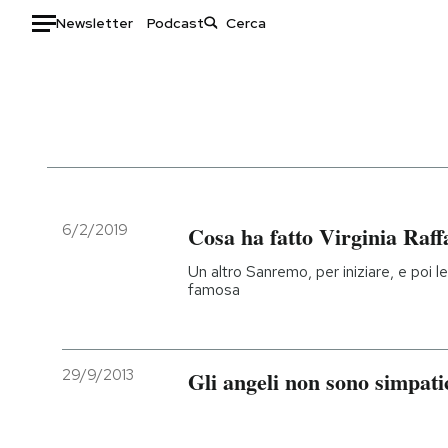
Newsletter
Podcast
Auto
HOME
Italia
Moda
Mondo
Libri
Politica
Consumismi
6/2/2019
Cosa ha fatto Virginia Raf
Tecnologia
Storie/Idee
Un altro Sanremo, per iniziare, e poi l
Internet
Ok Boomer!
famosa
Scienza
Media
Cultura
Europa
Economia
Altrecose
29/9/2013
Gli angeli non sono simpati
Sport
Mondiali calcio 2026