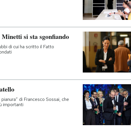
e Minetti si sta sgonfiando
bi di cui ha scritto il Fatto
ondati
atello
di pianura” di Francesco Sossai, che
ù importanti