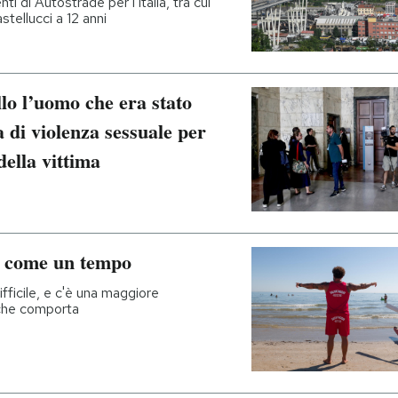
ti di Autostrade per l'Italia, tra cui
tellucci a 12 anni
lo l’uomo che era stato
a di violenza sessuale per
della vittima
iù come un tempo
fficile, e c'è una maggiore
 che comporta