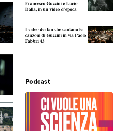
Francesco Guccini e Lucio
“Loco
Dalla, in un video d’epoca
Franc
I video dei fan che cantano le
Il de
canzoni di Guccini in via Paolo
Edoar
Fabbri 43
cappi
Podcast