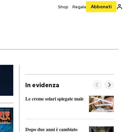
Abbonati
Shop
Regala
In evidenza
Le creme solari spiegate male
FitAc
guerr
Dopo due anni è cambiato
A cos