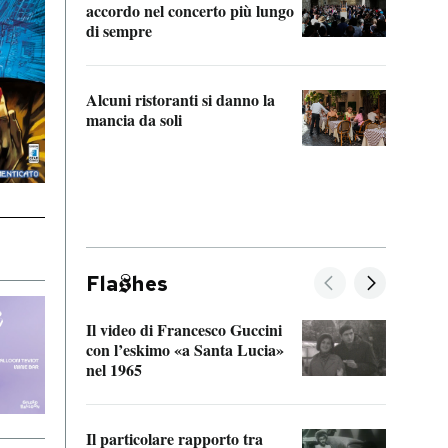
accordo nel concerto più lungo
di sempre
Il ci
parla
Alcuni ristoranti si danno la
nessu
mancia da soli
Fla
hes
Il video di Francesco Guccini
Sulla
con l’eskimo «a Santa Lucia»
vorti
nel 1965
veder
Il particolare rapporto tra
La ve