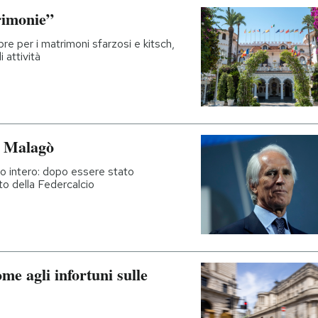
erimonie”
re per i matrimoni sfarzosi e kitsch,
 attività
i Malagò
ro intero: dopo essere stato
to della Federcalcio
e agli infortuni sulle