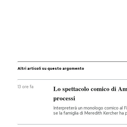
PODCAST
NEWSLETTER
I MIEI PREFERITI
SHOP
Altri articoli su questo argomento
CALENDARIO
13 ore fa
Lo spettacolo comico di A
processi
AREA PERSONALE
Interpreterà un monologo comico al F
se la famiglia di Meredith Kercher ha 
Entra