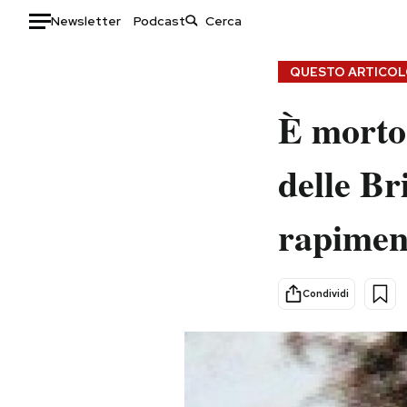
Newsletter
Podcast
Auto
QUESTO ARTICOLO
HOME
È morto
Italia
Moda
delle Br
Mondo
Libri
Politica
Consumismi
rapimen
Tecnologia
Storie/Idee
Internet
Ok Boomer!
Scienza
Media
Condividi
Cultura
Europa
Economia
Altrecose
Sport
Mondiali calcio 2026