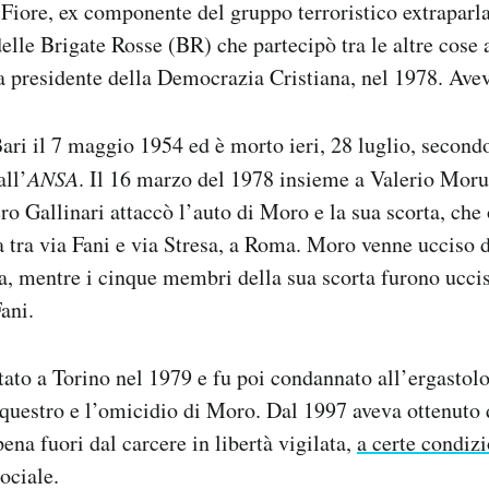
Fiore, ex componente del gruppo terroristico extraparl
delle Brigate Rosse (BR) che partecipò tra le altre cose 
 presidente della Democrazia Cristiana, nel 1978. Avev
Bari il 7 maggio 1954 ed è morto ieri, 28 luglio, secondo
all’
ANSA
. Il 16 marzo del 1978 insieme a Valerio Moru
ro Gallinari attaccò l’auto di Moro e la sua scorta, che 
a tra via Fani e via Stresa, a Roma. Moro venne ucciso
ia, mentre i cinque membri della sua scorta furono ucci
ani.
tato a Torino nel 1979 e fu poi condannato all’ergastol
equestro e l’omicidio di Moro. Dal 1997 aveva ottenuto 
pena fuori dal carcere in libertà vigilata,
a certe condizi
ociale.