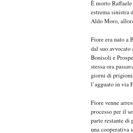
È morto Raffaele 
Notifiche mobile
estrema sinistra 
Regala il Post
Aldo Moro, allora
Hai bisogno di aiuto?
Esci
Fiore era nato a 
dal suo avvocato 
Bonisoli e Prospe
stessa ora passav
giorni di prigion
l’agguato in via F
Fiore venne arres
processo per il s
parte restante di 
una cooperativa s