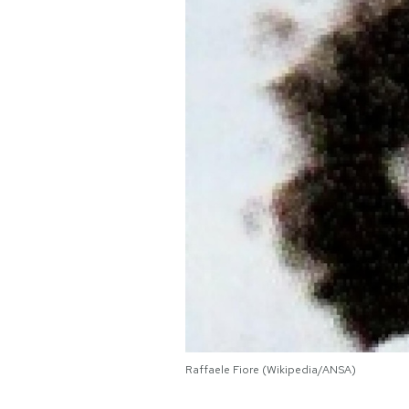
PODCAST
NEWSLETTER
I MIEI PREFERITI
SHOP
CALENDARIO
AREA PERSONALE
Raffaele Fiore (Wikipedia/ANSA)
Area Personale
Newsletter