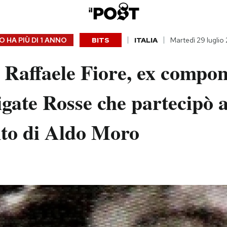
 HA PIÙ DI
1 ANNO
BITS
ITALIA
Martedì 29 luglio
 Raffaele Fiore, ex compo
igate Rosse che partecipò a
to di Aldo Moro