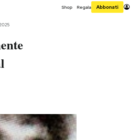
Abbonati
Shop
Regala
 2025
nente
l