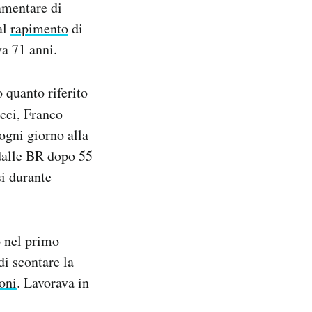
amentare di
al
rapimento
di
a 71 anni.
 quanto riferito
cci, Franco
ogni giorno alla
 dalle BR dopo 55
si durante
o nel primo
di scontare la
oni
. Lavorava in