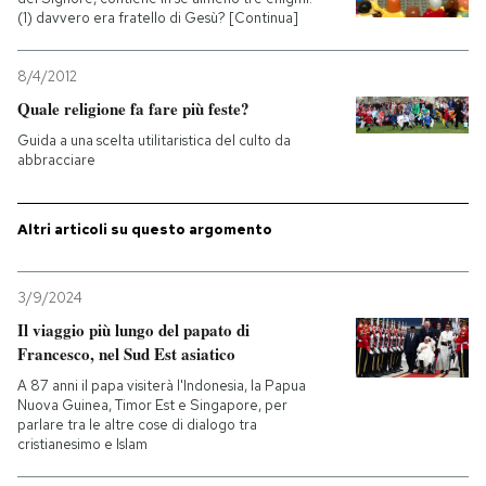
(1) davvero era fratello di Gesù? [Continua]
PODCAST
8/4/2012
Quale religione fa fare più feste?
NEWSLETTER
Guida a una scelta utilitaristica del culto da
abbracciare
I MIEI PREFERITI
Altri articoli su questo argomento
SHOP
3/9/2024
Il viaggio più lungo del papato di
CALENDARIO
Francesco, nel Sud Est asiatico
A 87 anni il papa visiterà l'Indonesia, la Papua
AREA PERSONALE
Nuova Guinea, Timor Est e Singapore, per
parlare tra le altre cose di dialogo tra
cristianesimo e Islam
Entra