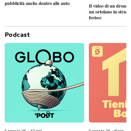
pubblicità anche dentro alle auto
Il video di un drone 
un ortolano in strada
ferisce
Podcast
5 agosto 26
-
47 min
5 agosto 26
-
11 min