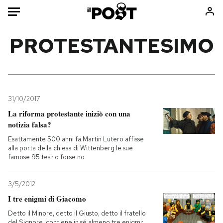
Auto
PROTESTANTESIMO
HOME
Italia
Moda
Mondo
Libri
31/10/2017
Politica
Consumismi
La riforma protestante iniziò con una
notizia falsa?
Tecnologia
Storie/Idee
Esattamente 500 anni fa Martin Lutero affisse
Internet
Ok Boomer!
alla porta della chiesa di Wittenberg le sue
Scienza
Media
famose 95 tesi: o forse no
Cultura
Europa
Economia
Altrecose
3/5/2012
I tre enigmi di Giacomo
Sport
Mondiali calcio 2026
Detto il Minore, detto il Giusto, detto il fratello
del Signore, contiene in sé almeno tre enigmi: