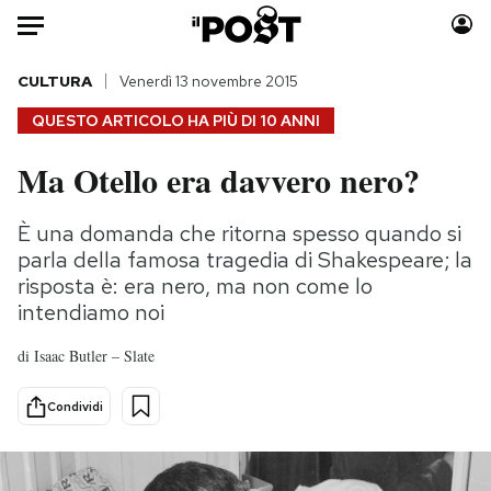
Auto
CULTURA
Venerdì 13 novembre 2015
QUESTO ARTICOLO HA PIÙ DI
10 ANNI
HOME
Ma Otello era davvero nero?
Italia
Moda
Mondo
Libri
È una domanda che ritorna spesso quando si
Politica
Consumismi
parla della famosa tragedia di Shakespeare; la
Tecnologia
Storie/Idee
risposta è: era nero, ma non come lo
intendiamo noi
Internet
Ok Boomer!
Scienza
Media
di
Isaac Butler – Slate
Cultura
Europa
Economia
Altrecose
Condividi
Sport
Mondiali calcio 2026