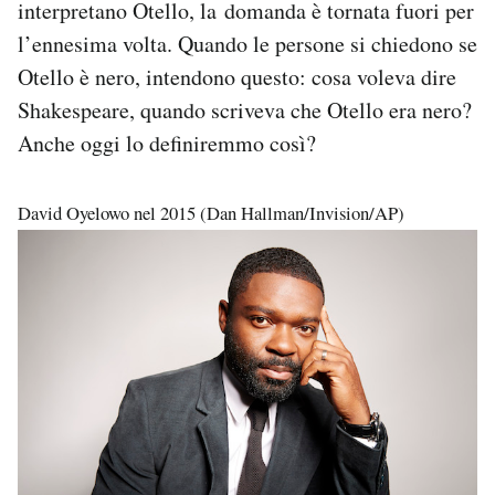
interpretano Otello, la domanda è tornata fuori per
Notifiche mobile
l’ennesima volta. Quando le persone si chiedono se
Regala il Post
Otello è nero, intendono questo: cosa voleva dire
Hai bisogno di aiuto?
Esci
Shakespeare, quando scriveva che Otello era nero?
Anche oggi lo definiremmo così?
David Oyelowo nel 2015 (Dan Hallman/Invision/AP)