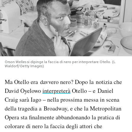
PODCAST
NEWSLETTER
I MIEI PREFERITI
Orson Welles si dipinge la faccia di nero per interpretare Otello. (L
Waldorf/Getty Images)
SHOP
Ma Otello era davvero nero? Dopo la notizia che
David Oyelowo
interpreterà
Otello – e Daniel
CALENDARIO
Craig sarà Iago – nella prossima messa in scena
della tragedia a Broadway, e che la Metropolitan
AREA PERSONALE
Opera sta finalmente abbandonando la pratica di
Area Personale
colorare di nero la faccia degli attori che
Newsletter