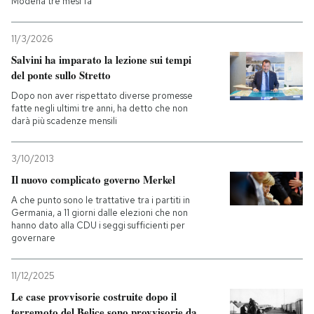
Modena tre mesi fa
11/3/2026
Salvini ha imparato la lezione sui tempi
del ponte sullo Stretto
Dopo non aver rispettato diverse promesse
fatte negli ultimi tre anni, ha detto che non
darà più scadenze mensili
3/10/2013
Il nuovo complicato governo Merkel
A che punto sono le trattative tra i partiti in
Germania, a 11 giorni dalle elezioni che non
hanno dato alla CDU i seggi sufficienti per
governare
11/12/2025
Le case provvisorie costruite dopo il
terremoto del Belice sono provvisorie da