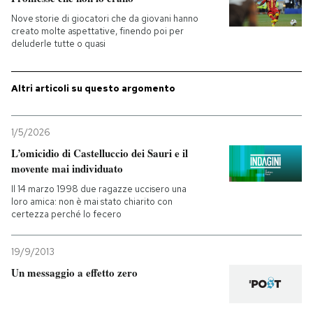
Nove storie di giocatori che da giovani hanno
PODCAST
creato molte aspettative, finendo poi per
deluderle tutte o quasi
NEWSLETTER
Altri articoli su questo argomento
I MIEI PREFERITI
1/5/2026
L’omicidio di Castelluccio dei Sauri e il
SHOP
movente mai individuato
Il 14 marzo 1998 due ragazze uccisero una
loro amica: non è mai stato chiarito con
CALENDARIO
certezza perché lo fecero
19/9/2013
AREA PERSONALE
Un messaggio a effetto zero
Entra