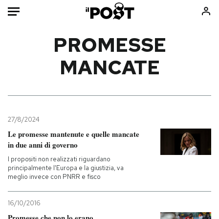
Auto
PROMESSE
MANCATE
HOME
Italia
Moda
Mondo
Libri
Politica
Consumismi
27/8/2024
Tecnologia
Storie/Idee
Le promesse mantenute e quelle mancate
Internet
Ok Boomer!
in due anni di governo
Scienza
Media
I propositi non realizzati riguardano
Cultura
Europa
principalmente l'Europa e la giustizia, va
meglio invece con PNRR e fisco
Economia
Altrecose
Sport
Mondiali calcio 2026
16/10/2016
Promesse che non lo erano