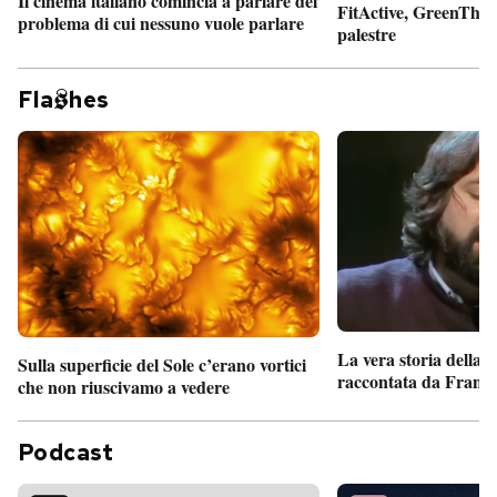
Il cinema italiano comincia a parlare del
FitActive, GreenTheor
problema di cui nessuno vuole parlare
palestre
Fla
hes
La vera storia della
Sulla superficie del Sole c’erano vortici
raccontata da France
che non riuscivamo a vedere
Podcast