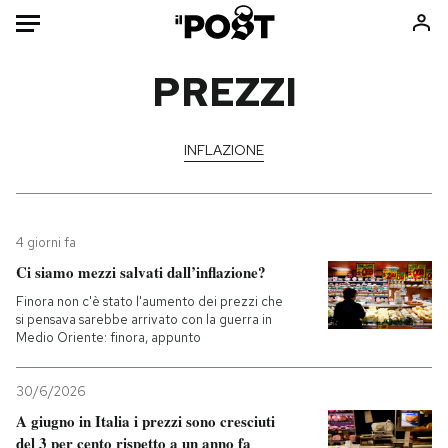
Auto
PREZZI
HOME
INFLAZIONE
Italia
Moda
Mondo
Libri
Politica
Consumismi
4 giorni fa
Tecnologia
Storie/Idee
Ci siamo mezzi salvati dall’inflazione?
Internet
Ok Boomer!
Finora non c'è stato l'aumento dei prezzi che
Scienza
Media
si pensava sarebbe arrivato con la guerra in
Medio Oriente: finora, appunto
Cultura
Europa
Economia
Altrecose
30/6/2026
Sport
Mondiali calcio 2026
A giugno in Italia i prezzi sono cresciuti
del 3 per cento rispetto a un anno fa