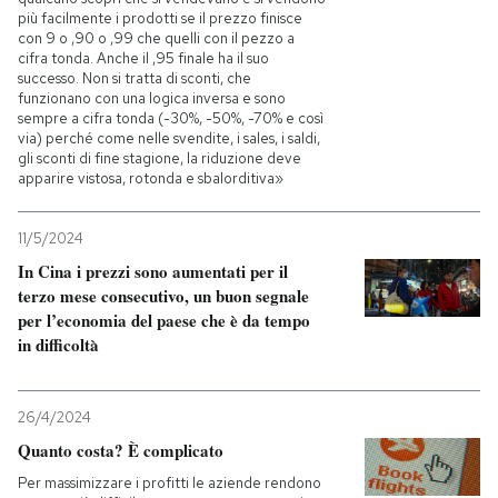
più facilmente i prodotti se il prezzo finisce
con 9 o ,90 o ,99 che quelli con il pezzo a
cifra tonda. Anche il ,95 finale ha il suo
successo. Non si tratta di sconti, che
funzionano con una logica inversa e sono
sempre a cifra tonda (-30%, -50%, -70% e così
via) perché come nelle svendite, i sales, i saldi,
gli sconti di fine stagione, la riduzione deve
apparire vistosa, rotonda e sbalorditiva»
11/5/2024
In Cina i prezzi sono aumentati per il
terzo mese consecutivo, un buon segnale
per l’economia del paese che è da tempo
in difficoltà
26/4/2024
Quanto costa? È complicato
Per massimizzare i profitti le aziende rendono