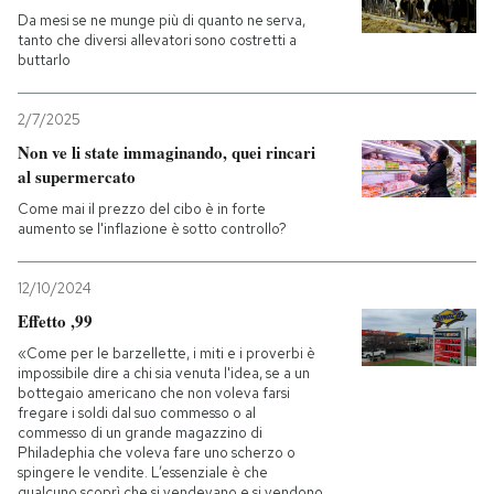
Da mesi se ne munge più di quanto ne serva,
tanto che diversi allevatori sono costretti a
buttarlo
2/7/2025
Non ve li state immaginando, quei rincari
al supermercato
Come mai il prezzo del cibo è in forte
aumento se l'inflazione è sotto controllo?
12/10/2024
Effetto ,99
«Come per le barzellette, i miti e i proverbi è
impossibile dire a chi sia venuta l'idea, se a un
bottegaio americano che non voleva farsi
fregare i soldi dal suo commesso o al
commesso di un grande magazzino di
Philadephia che voleva fare uno scherzo o
spingere le vendite. L’essenziale è che
qualcuno scoprì che si vendevano e si vendono