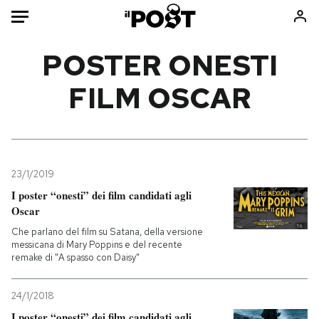
Auto
POSTER ONESTI
FILM OSCAR
HOME
Italia
Moda
Mondo
Libri
Politica
Consumismi
23/1/2019
Tecnologia
Storie/Idee
I poster “onesti” dei film candidati agli
Internet
Ok Boomer!
Oscar
Scienza
Media
Che parlano del film su Satana, della versione
Cultura
Europa
messicana di Mary Poppins e del recente
remake di "A spasso con Daisy"
Economia
Altrecose
Sport
Mondiali calcio 2026
24/1/2018
I poster “onesti” dei film candidati agli