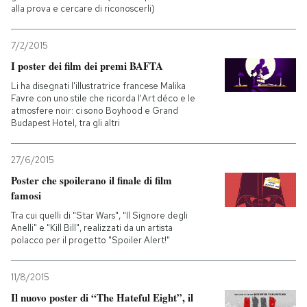
alla prova e cercare di riconoscerli)
7/2/2015
I poster dei film dei premi BAFTA
Li ha disegnati l'illustratrice francese Malika
Favre con uno stile che ricorda l'Art déco e le
atmosfere noir: ci sono Boyhood e Grand
Budapest Hotel, tra gli altri
27/6/2015
Poster che spoilerano il finale di film
famosi
Tra cui quelli di "Star Wars", "Il Signore degli
Anelli" e "Kill Bill", realizzati da un artista
polacco per il progetto "Spoiler Alert!"
11/8/2015
Il nuovo poster di “The Hateful Eight”, il