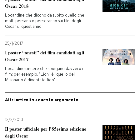
Oscar 2018
PODCAST
Locandine che dicono da subito quello che
molti pensano o penseranno sui film degli
Oscar di quest'anno
NEWSLETTER
25/1/2017
I poster “onesti” dei film candidati agli
I MIEI PREFERITI
Oscar 2017
Locandine sincere che spiegano davvero i
film: per esempio, "Lion" è "quello del
SHOP
Milionario è diventato figo"
CALENDARIO
Altri articoli su questo argomento
AREA PERSONALE
12/2/2013
Il poster ufficiale per l’85esima edizione
Entra
degli Oscar